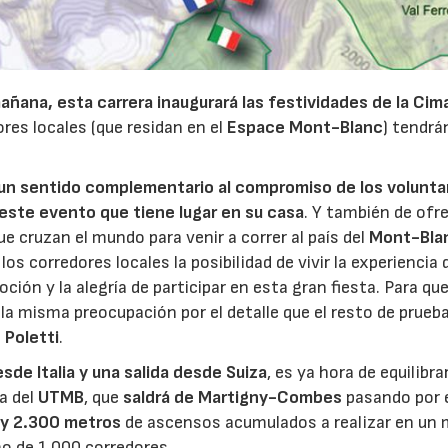
mañana, esta carrera inaugurará las festividades de la
Cim
ores locales (que residan en el
Espace Mont-Blanc
) tendrá
un sentido complementario al compromiso de los voluntar
r este evento que tiene lugar en su casa
. Y también de ofr
ue cruzan el mundo para venir a correr al país del
Mont-Bla
os corredores locales la posibilidad de vivir la experiencia 
ón y la alegría de participar en esta gran fiesta. Para que
 la misma preocupación por el detalle que el resto de prueba
 Poletti
.
sde Italia
y una salida desde Suiza
, es ya hora de equilibra
a del
UTMB
, que
saldrá de Martigny-Combes
pasando por e
 y 2.300 metros
de ascensos acumulados a realizar en un
mo de 1.000 corredores.