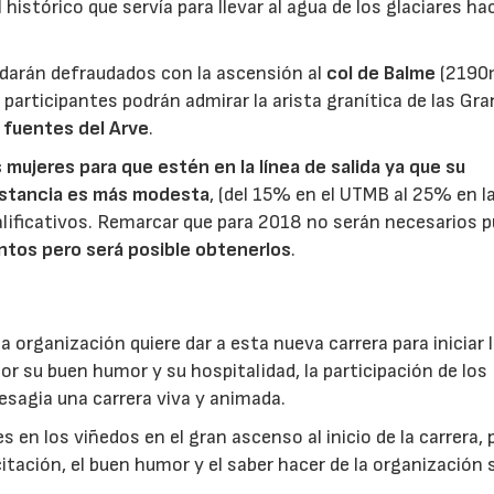
l histórico que servía para llevar al agua de los glaciares hac
uedarán defraudados con la ascensión al
col de Balme
(2190
s participantes podrán admirar la arista granítica de las Gr
s
fuentes del Arve
.
 mujeres para que estén en la línea de salida ya que su
distancia es más modesta
, (del 15% en el UTMB al 25% en 
alificativos. Remarcar que para 2018 no serán necesarios 
ntos pero será posible obtenerlos
.
a organización quiere dar a esta nueva carrera para iniciar 
or su buen humor y su hospitalidad, la participación de los
resagia una carrera viva y animada.
 en los viñedos en el gran ascenso al inicio de la carrera, 
citación, el buen humor y el saber hacer de la organización 