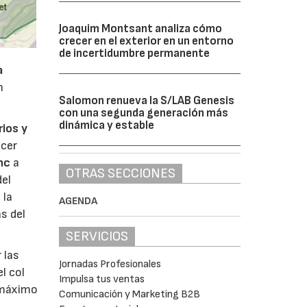
Joaquim Montsant analiza cómo
crecer en el exterior en un entorno
de incertidumbre permanente
a
n
Salomon renueva la S/LAB Genesis
con una segunda generación más
dinámica y estable
ios y
ecer
nc
a
OTRAS SECCIONES
del
 la
AGENDA
s del
SERVICIOS
r las
Jornadas Profesionales
l col
Impulsa tus ventas
 máximo
Comunicación y Marketing B2B