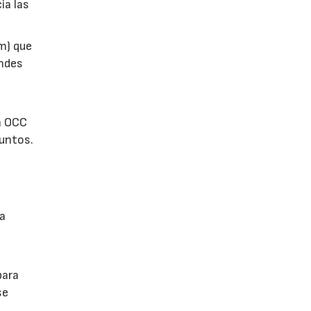
ia las
m) que
andes
la OCC
puntos.
la
para
se