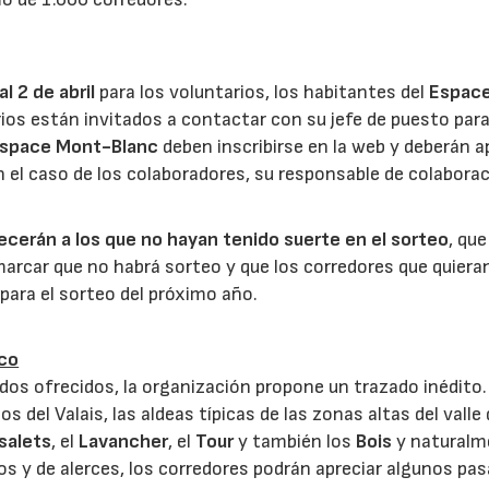
l 2 de abril
para los voluntarios, los habitantes del
Espac
ios están invitados a contactar con su jefe de puesto par
space Mont-Blanc
deben inscribirse en la web y deberán a
 el caso de los colaboradores, su responsable de colabora
frecerán a los que no hayan tenido suerte en el sorteo
, qu
marcar que no habrá sorteo y que los corredores que quiera
 para el sorteo del próximo año.
sco
idos ofrecidos, la organización propone un trazado inédito.
s del Valais, las aldeas típicas de las zonas altas del valle
salets
, el
Lavancher
, el
Tour
y también los
Bois
y naturalm
os y de alerces, los corredores podrán apreciar algunos pas