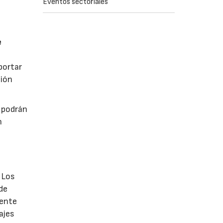
Eventos sectoriales
e
a
portar
ción
e podrán
n
 Los
 de
ente
ajes