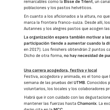
remarcables como la
Bisse de Trient
, un cana
poblaciones y los pastos helvéticos.
En cuanto a los aficionados a la altura, no q
marca la frontera franco-suiza. Desde allí, lo
Autannes y los alegres pastos que acogen la
La organización espera también motivar a las
participación tiende a aumentar cuando la 
en 2017). Los finishers obtendrán 2 puntos c
Dicho de otra forma,
no hay necesidad de pu
Una carrera acogedora, festiva y local
Festiva, acogedora y animada, es el tono que l
semana de las pruebas del
UTMB
. Conocidos p
voluntarios, los locales y los colaboradores p
Habrá que ir con cuidado con las degustaciones
mantener las fuerzas hasta
Chamonix
. La ex
darán cita en la
MCC
.