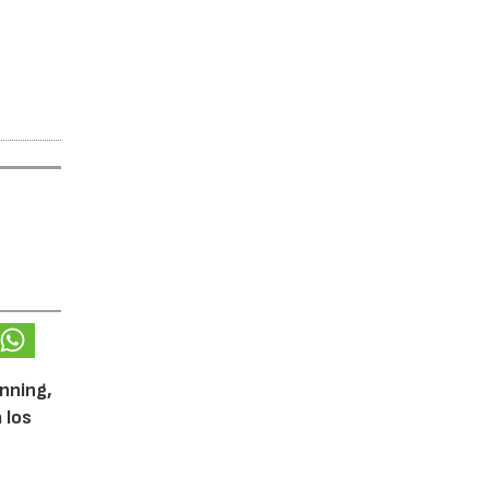
unning,
 los