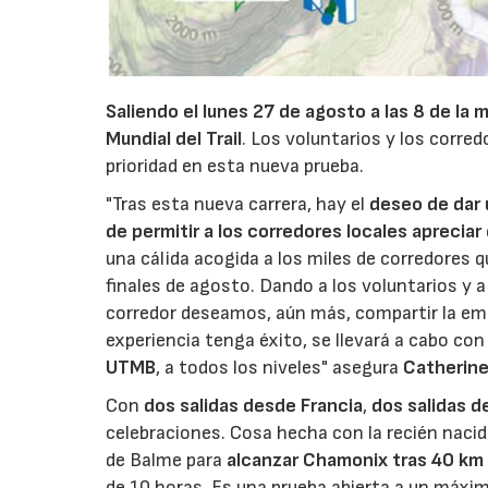
Saliendo el lunes 27 de agosto a las 8 de la 
Mundial del Trail
. Los voluntarios y los corred
prioridad en esta nueva prueba.
"Tras esta nueva carrera, hay el
deseo de dar 
de permitir a los corredores locales aprecia
una cálida acogida a los miles de corredores q
finales de agosto. Dando a los voluntarios y a l
corredor deseamos, aún más, compartir la emoci
experiencia tenga éxito, se llevará a cabo con
UTMB
, a todos los niveles" asegura
Catherine
Con
dos salidas desde Francia
,
dos salidas de
celebraciones. Cosa hecha con la recién nacid
de Balme para
alcanzar Chamonix tras 40 km
de 10 horas. Es una prueba abierta a un máxi