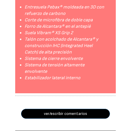
Entresuela Pebax® moldeada en 3D con
refuerzo de carbono
Corte de microfibra de doble capa
Forro de Alcantara® en el antepié
Suela Vibram® XS Grip 2
Talón con acolchado de Alcantara® y
construcción IHC (Integrated Heel
Catch) de alta precisión
Sistema de cierre envolvente
Sistema de tensión altamente
envolvente
Estabilizador lateral interno
ver/escribir comentarios