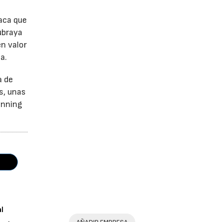
aca que
ubraya
en valor
a.
a de
s, unas
unning
al