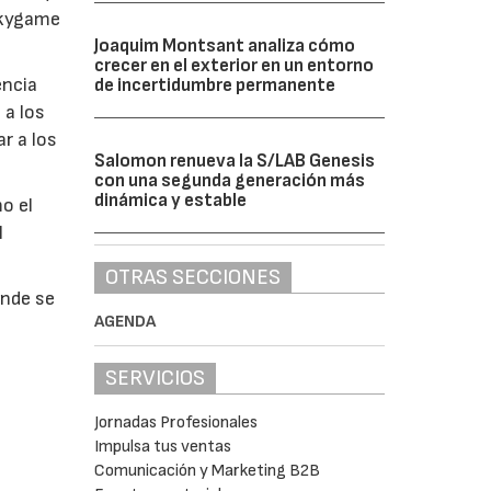
Skygame
Joaquim Montsant analiza cómo
crecer en el exterior en un entorno
encia
de incertidumbre permanente
 a los
r a los
Salomon renueva la S/LAB Genesis
con una segunda generación más
dinámica y estable
o el
l
OTRAS SECCIONES
onde se
AGENDA
SERVICIOS
Jornadas Profesionales
Impulsa tus ventas
Comunicación y Marketing B2B