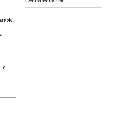
Eventos sectoriales
arable.
la
l
s y