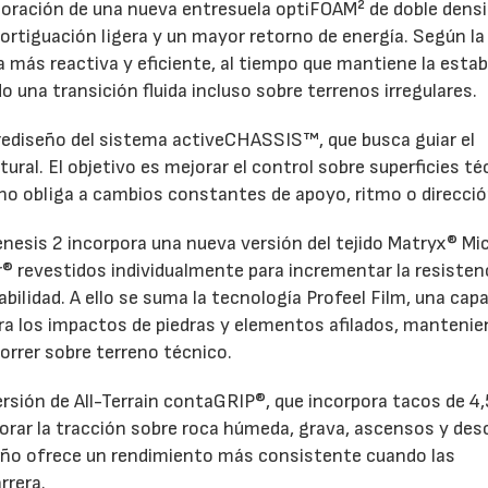
rporación de una nueva entresuela optiFOAM² de doble densi
rtiguación ligera y un mayor retorno de energía. Según la
más reactiva y eficiente, al tiempo que mantiene la estab
 una transición fluida incluso sobre terrenos irregulares.
 rediseño del sistema activeCHASSIS™, que busca guiar el
tural. El objetivo es mejorar el control sobre superficies t
eno obliga a cambios constantes de apoyo, ritmo o direcció
enesis 2 incorpora una nueva versión del tejido Matryx® Mic
r® revestidos individualmente para incrementar la resistenc
rabilidad. A ello se suma la tecnología Profeel Film, una cap
tra los impactos de piedras y elementos afilados, mantenie
orrer sobre terreno técnico.
rsión de All-Terrain contaGRIP®, que incorpora tacos de 4,
orar la tracción sobre roca húmeda, grava, ascensos y de
eño ofrece un rendimiento más consistente cuando las
rrera.