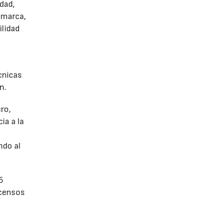
dad,
 marca,
ilidad
écnicas
n.
ro,
ia a la
a
ndo al
5
scensos