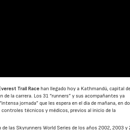
Everest Trail Race
han llegado hoy a Kathmandú, capital de
ón de la carrera. Los 31 “runners” y sus acompañantes ya
“intensa jornada” que les espera en el día de mañana, en d
 controles técnicos y médicos, previos al inicio de la
 de las Skyrunners World Series de los años 2002, 2003 y