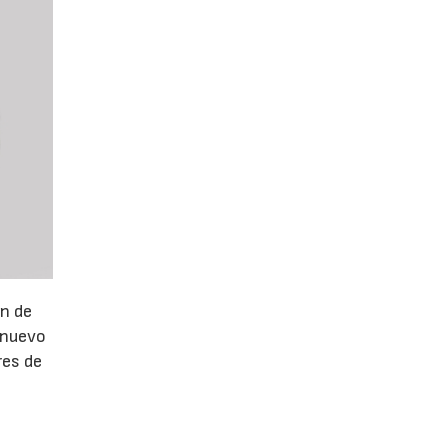
ón de
 nuevo
res de