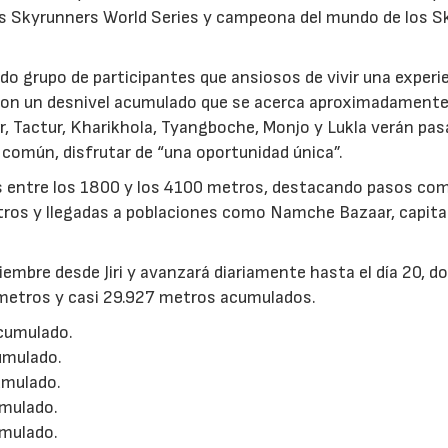
os Skyrunners World Series y campeona del mundo de los 
rido grupo de participantes que ansiosos de vivir una experi
, con un desnivel acumulado que se acerca aproximadamente
, Tactur, Kharikhola, Tyangboche, Monjo y Lukla verán pasa
omún, disfrutar de “una oportunidad única”.
s entre los 1800 y los 4100 metros, destacando pasos com
 otros y llegadas a poblaciones como Namche Bazaar, capita
viembre desde Jiri y avanzará diariamente hasta el día 20, d
lómetros y casi 29.927 metros acumulados.
acumulado.
umulado.
umulado.
umulado.
umulado.