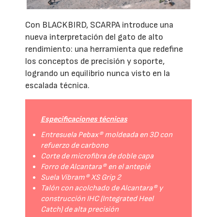
Con BLACKBIRD, SCARPA introduce una
nueva interpretación del gato de alto
rendimiento: una herramienta que redefine
los conceptos de precisión y soporte,
logrando un equilibrio nunca visto en la
escalada técnica.
Especificaciones técnicas
Entresuela Pebax® moldeada en 3D con
refuerzo de carbono
Corte de microfibra de doble capa
Forro de Alcantara® en el antepié
Suela Vibram® XS Grip 2
Talón con acolchado de Alcantara® y
construcción IHC (Integrated Heel
Catch) de alta precisión