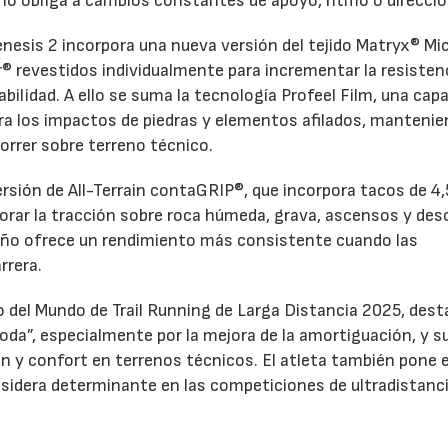
eno obliga a cambios constantes de apoyo, ritmo o direcció
enesis 2 incorpora una nueva versión del tejido Matryx® Mic
r® revestidos individualmente para incrementar la resistenc
rabilidad. A ello se suma la tecnología Profeel Film, una cap
tra los impactos de piedras y elementos afilados, mantenie
orrer sobre terreno técnico.
rsión de All-Terrain contaGRIP®, que incorpora tacos de 4,
orar la tracción sobre roca húmeda, grava, ascensos y de
eño ofrece un rendimiento más consistente cuando las
rrera.
del Mundo de Trail Running de Larga Distancia 2025, dest
oda”, especialmente por la mejora de la amortiguación, y s
ón y confort en terrenos técnicos. El atleta también pone 
nsidera determinante en las competiciones de ultradistanci
n peso de 272 gramos, un drop de 6 milímetros, una altur