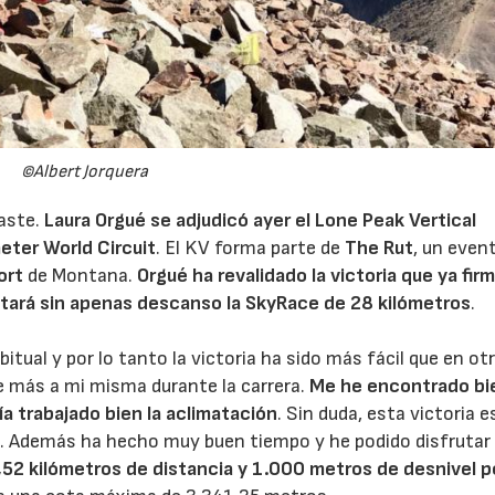
©Albert Jorquera
aste.
Laura Orgué
se adjudicó ayer el
Lone Peak Vertical
meter World Circuit
. El KV forma parte de
The Rut
, un even
ort
de Montana.
Orgué ha revalidado la victoria que ya firm
tará sin apenas descanso la SkyRace de 28 kilómetros
.
tual y por lo tanto la victoria ha sido más fácil que en ot
 más a mi misma durante la carrera.
Me he encontrado bi
ía trabajado bien la aclimatación
. Sin duda, esta victoria e
 Además ha hecho muy buen tiempo y he podido disfrutar 
,52 kilómetros de distancia y 1.000 metros de desnivel p