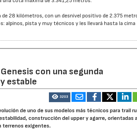
a a una cota máxima de 3.341,25 metros.
ra de 28 kilómetros, con un desnivel positivo de 2.375 metr
s: alpinos, pista y muy técnicos y les llevará hasta la cima 
 Genesis con una segunda
y estable
3203
volución de uno de sus modelos más técnicos para trail r
tabilidad, construcción del upper y agarre, orientadas a
n terrenos exigentes.