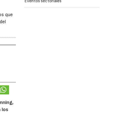
Eventos sectoriales
os que
del
unning,
 los