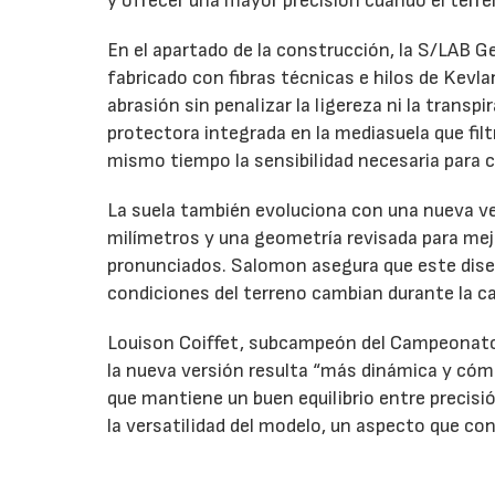
y ofrecer una mayor precisión cuando el terr
En el apartado de la construcción, la S/LAB G
fabricado con fibras técnicas e hilos de Kevla
abrasión sin penalizar la ligereza ni la transpi
protectora integrada en la mediasuela que fil
mismo tiempo la sensibilidad necesaria para c
La suela también evoluciona con una nueva ve
milímetros y una geometría revisada para mej
pronunciados. Salomon asegura que este dis
condiciones del terreno cambian durante la ca
Louison Coiffet, subcampeón del Campeonato 
la nueva versión resulta “más dinámica y cóm
que mantiene un buen equilibrio entre precisi
la versatilidad del modelo, un aspecto que co
La nueva Salomon S/LAB Genesis 2 presenta u