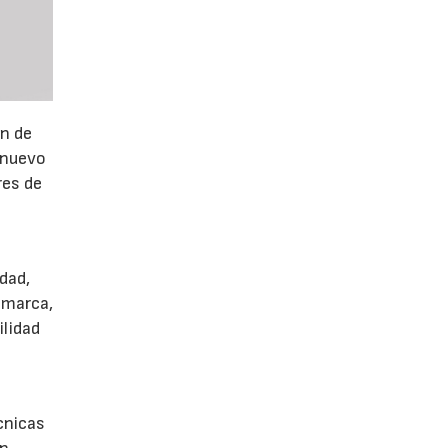
ón de
 nuevo
res de
dad,
 marca,
ilidad
écnicas