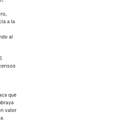
n.
ro,
ia a la
a
ndo al
5
scensos
aca que
ubraya
en valor
a.
a de