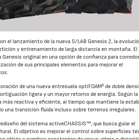
on el lanzamiento de la nueva S/LAB Genesis 2, la evoluci
petición y entrenamiento de larga distancia en montaña. El
la Genesis original en una opción de confianza para corredo
ización de sus principales elementos para mejorar el
cos.
rporación de una nueva entresuela optiFOAM² de doble densi
rtiguación ligera y un mayor retorno de energía. Según la
más reactiva y eficiente, al tiempo que mantiene la estab
 una transición fluida incluso sobre terrenos irregulares.
 rediseño del sistema activeCHASSIS™, que busca guiar el
tural. El objetivo es mejorar el control sobre superficies t