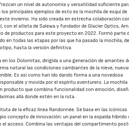
ofrezcan un nivel de autonomía y versatilidad suficiente par
los principales ejemplos de esto es la mochila de esquí de
 este invierno. Ha sido creada en estrecha colaboración co
al, con el atleta de Salewa y fundador de Glacier Optics, Ar
llo de productos para este proyecto en 2022. Formó parte d
do en todas las etapas por las que ha pasado la mochila, d
totipo, hasta la versión definitiva.
a en los Dolomitas, dirigida a una generación de amantes d
rma natural las condiciones cambiantes de la nieve, nueva
nible. Es así como han ido dando forma a una novedosa
 responsable y movida por el espíritu aventurero. La mochila 
 un producto que combina funcionalidad con emoción, dise
máximas allá donde estén en la ruta.
ituta de la eficaz línea Randonnée. Se basa en las icónicas
io concepto de innovación: un panel en la espalda híbrido
o el acceso. Combina las ventajas del compartimento poste