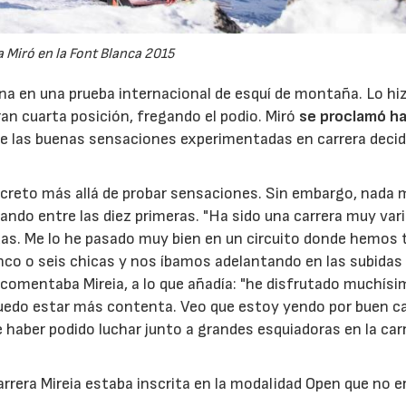
a Miró en la Font Blanca 2015
ana en una prueba internacional de esquí de montaña. Lo h
an cuarta posición, fregando el podio. Miró
se proclamó h
de las buenas sensaciones experimentadas en carrera decid
concreto más allá de probar sensaciones. Sin embargo, nada
hando entre las diez primeras. "Ha sido una carrera muy var
s. Me lo he pasado muy bien en un circuito donde hemos 
nco o seis chicas y nos íbamos adelantando en las subidas
 comentaba Mireia, a lo que añadía: "he disfrutado muchísi
puedo estar más contenta. Veo que estoy yendo por buen c
 haber podido luchar junto a grandes esquiadoras en la car
arrera Mireia estaba inscrita en la modalidad Open que no e