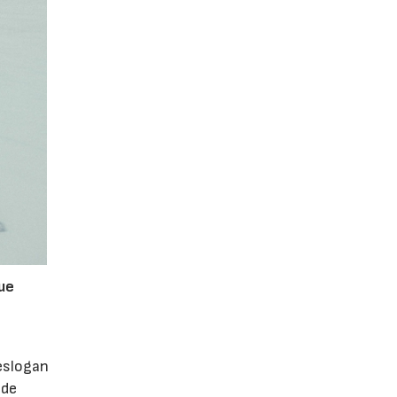
que
 eslogan
 de