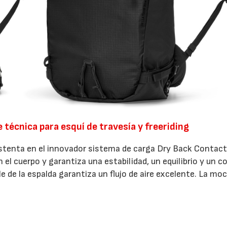
técnica para esquí de travesía y freeriding
stenta en el innovador sistema de carga Dry Back Contact
 el cuerpo y garantiza una estabilidad, un equilibrio y un c
le de la espalda garantiza un flujo de aire excelente. La moc
, repelente al agua y 100% reciclado, y presenta una serie
cesidades del esquí de travesía. Uno de los detalles destaca
era se abre completamente para ofrecer un acceso rápido 
ra facilita llegar directamente al equipamiento guardado en