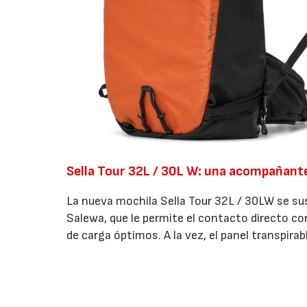
Sella Tour 32L / 30L W: una acompañante 
La nueva mochila Sella Tour 32L / 30LW se su
Salewa, que le permite el contacto directo con
de carga óptimos. A la vez, el panel transpirab
está fabricada en nailon Regen Robic duradero
características específicas para cubrir las ne
el compartimento de la espalda, cuya cremall
su contenido. Un tercer tirador de la cremalle