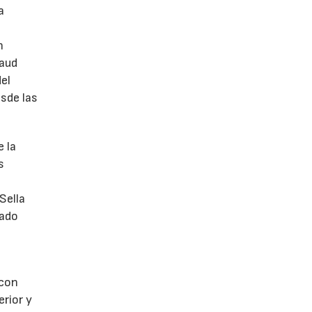
a
n
naud
el
esde las
e la
s
Sella
ñado
 con
rior y