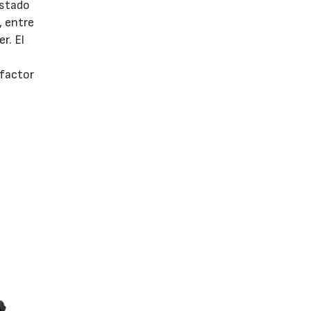
estado
, entre
r. El
 factor