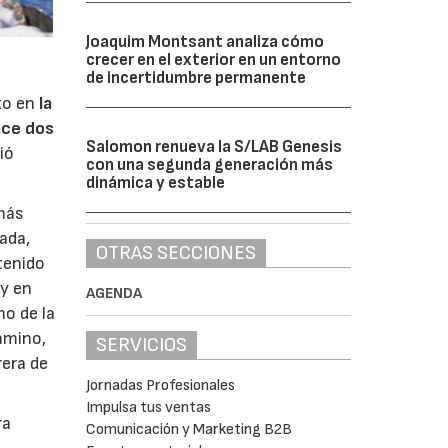
Joaquim Montsant analiza cómo
crecer en el exterior en un entorno
de incertidumbre permanente
izo en
la
ace dos
Salomon renueva la S/LAB Genesis
ió
con una segunda generación más
dinámica y estable
 más
iada,
OTRAS SECCIONES
tenido
 y en
AGENDA
mo de la
amino,
SERVICIOS
rera de
Jornadas Profesionales
Impulsa tus ventas
ra
Comunicación y Marketing B2B