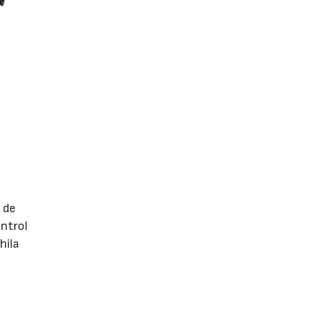
 de
ontrol
hila
 de
dos es
a todo
 la