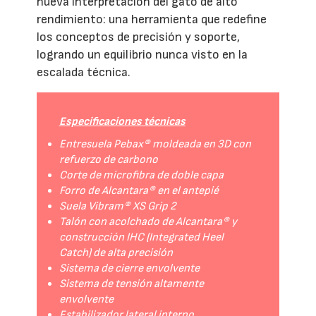
nueva interpretación del gato de alto
rendimiento: una herramienta que redefine
los conceptos de precisión y soporte,
logrando un equilibrio nunca visto en la
escalada técnica.
Especificaciones técnicas
Entresuela Pebax® moldeada en 3D con
refuerzo de carbono
Corte de microfibra de doble capa
Forro de Alcantara® en el antepié
Suela Vibram® XS Grip 2
Talón con acolchado de Alcantara® y
construcción IHC (Integrated Heel
Catch) de alta precisión
Sistema de cierre envolvente
Sistema de tensión altamente
envolvente
Estabilizador lateral interno