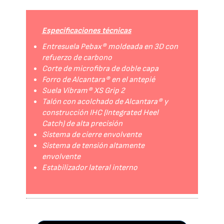
Especificaciones técnicas
Entresuela Pebax® moldeada en 3D con
refuerzo de carbono
Corte de microfibra de doble capa
Forro de Alcantara® en el antepié
Suela Vibram® XS Grip 2
Talón con acolchado de Alcantara® y
construcción IHC (Integrated Heel
Catch) de alta precisión
Sistema de cierre envolvente
Sistema de tensión altamente
envolvente
Estabilizador lateral interno