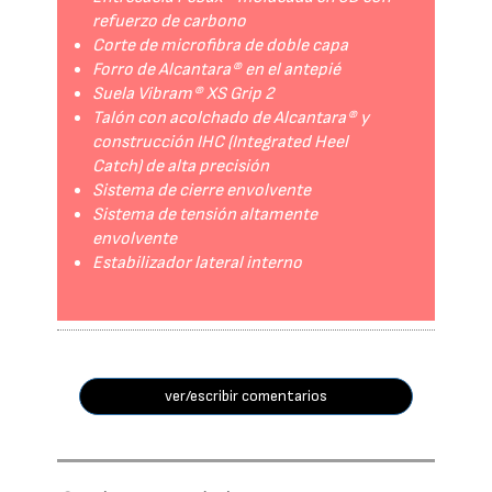
refuerzo de carbono
Corte de microfibra de doble capa
Forro de Alcantara® en el antepié
Suela Vibram® XS Grip 2
Talón con acolchado de Alcantara® y
construcción IHC (Integrated Heel
Catch) de alta precisión
Sistema de cierre envolvente
Sistema de tensión altamente
envolvente
Estabilizador lateral interno
ver/escribir comentarios