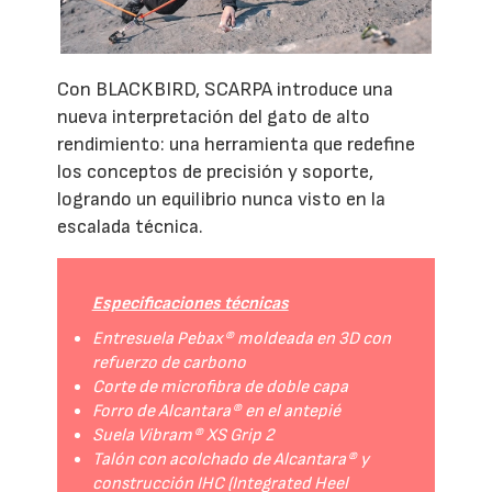
Con BLACKBIRD, SCARPA introduce una
nueva interpretación del gato de alto
rendimiento: una herramienta que redefine
los conceptos de precisión y soporte,
logrando un equilibrio nunca visto en la
escalada técnica.
Especificaciones técnicas
Entresuela Pebax® moldeada en 3D con
refuerzo de carbono
Corte de microfibra de doble capa
Forro de Alcantara® en el antepié
Suela Vibram® XS Grip 2
Talón con acolchado de Alcantara® y
construcción IHC (Integrated Heel