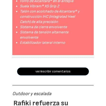
Forro de Alcantara® en el antepié
Suela Vibram® XS Grip 2
Talón con acolchado de Alcantara® y
construcción IHC (Integrated Heel
Catch) de alta precisión
Sistema de cierre envolvente
Sistema de tensión altamente
envolvente
Estabilizador lateral interno
ver/escribir comentarios
Outdoor y escalada
Rafiki refuerza su