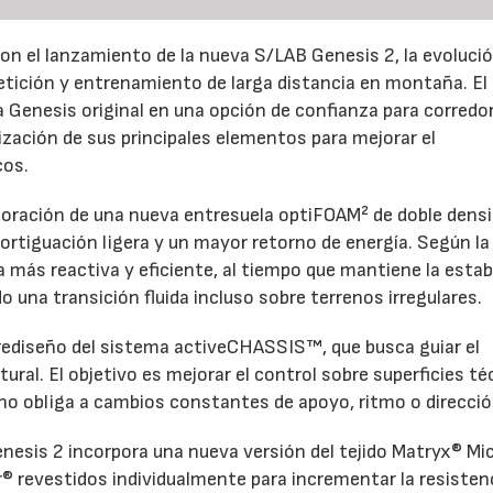
on el lanzamiento de la nueva S/LAB Genesis 2, la evoluci
petición y entrenamiento de larga distancia en montaña. El
la Genesis original en una opción de confianza para corredo
ización de sus principales elementos para mejorar el
cos.
rporación de una nueva entresuela optiFOAM² de doble densi
rtiguación ligera y un mayor retorno de energía. Según la
más reactiva y eficiente, al tiempo que mantiene la estab
 una transición fluida incluso sobre terrenos irregulares.
 rediseño del sistema activeCHASSIS™, que busca guiar el
tural. El objetivo es mejorar el control sobre superficies t
eno obliga a cambios constantes de apoyo, ritmo o direcció
enesis 2 incorpora una nueva versión del tejido Matryx® Mic
r® revestidos individualmente para incrementar la resistenc