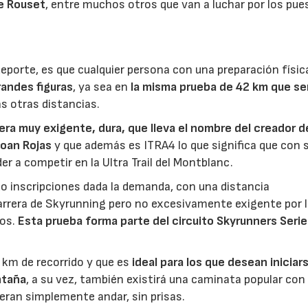
se Rouset
, entre muchos otros que van a luchar por los pue
eporte, es que cualquier persona con una preparación físic
randes figuras
, ya sea en
la misma
prueba de 42 km que ser
las otras distancias.
era muy exigente, dura, que lleva el nombre del creador de
Joan Rojas
y que además es ITRA4 lo que significa que con 
r a competir en la Ultra Trail del Montblanc.
ado inscripciones dada la demanda, con una distancia
carrera de Skyrunning pero no excesivamente exigente por 
dos.
Esta prueba forma parte del circuito Skyrunners Serie
2 km de recorrido y que es
ideal para los que desean iniciar
ntaña
, a su vez, también existirá una caminata popular con
ieran simplemente andar, sin prisas.