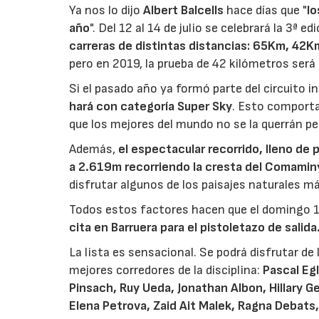
Ya nos lo dijo
Albert Balcells
hace días que "
lo
año
". Del 12 al 14 de julio se celebrará la 3ª ed
carreras de distintas distancias: 65Km, 42
pero en 2019, la prueba de 42 kilómetros será l
Si el pasado año ya formó parte del circuito i
hará con categoría Super Sky
. Esto comporta
que los mejores del mundo no se la querrán pe
Además,
el espectacular recorrido, lleno de p
a 2.619m recorriendo la cresta del Comami
disfrutar algunos de los paisajes naturales m
Todos estos factores hacen que el domingo 14 
cita en Barruera para el pistoletazo de salida
La lista es sensacional. Se podrá disfrutar de
mejores corredores de la disciplina:
Pascal Egl
Pinsach, Ruy Ueda, Jonathan Albon, Hillary Ge
Elena Petrova, Zaid Ait Malek, Ragna Debats, 