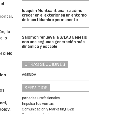
del
Joaquim Montsant analiza cómo
crecer en el exterior en un entorno
rontar,
de incertidumbre permanente
ón, lo
Salomon renueva la S/LAB Genesis
ello
con una segunda generación más
dinámica y estable
l cielo
OTRAS SECCIONES
AGENDA
 den
SERVICIOS
los
Jornadas Profesionales
mel,
Impulsa tus ventas
kolov,
Comunicación y Marketing B2B