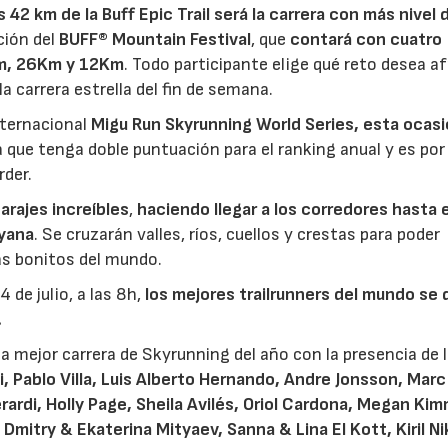
s 42 km de la Buff Epic Trail será la carrera con más nivel 
ición del
BUFF® Mountain Festival
, que
contará con cuatro
Km, 26Km y 12Km
. Todo participante elige qué reto desea af
a carrera estrella del fin de semana.
nternacional
Migu Run Skyrunning World Series
, esta ocasi
 que tenga doble puntuación para el ranking anual y es por 
rder.
arajes increíbles
,
haciendo llegar a los corredores hasta e
nyana
. Se cruzarán valles, ríos, cuellos y crestas para poder
ás bonitos del mundo.
de julio, a las 8h,
los mejores trailrunners del mundo se
.
 la mejor carrera de Skyrunning del año con la presencia de 
i, Pablo Villa, Luis Alberto Hernando, Andre Jonsson, Marc
rardi, Holly Page, Sheila Avilés, Oriol Cardona, Megan Kim
Dmitry & Ekaterina Mityaev, Sanna & Lina El Kott, Kiril Ni