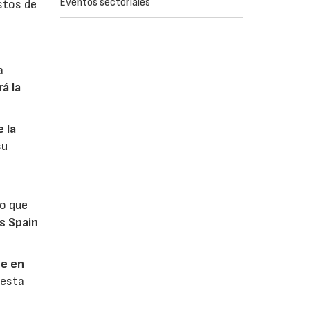
Eventos sectoriales
stos de
a
á la
 la
su
lo que
s Spain
se en
 esta