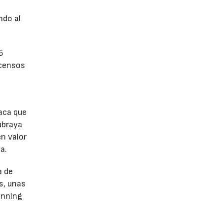
a
ndo al
5
scensos
aca que
ubraya
en valor
a.
a de
s, unas
unning