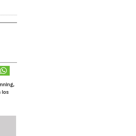
unning,
 los