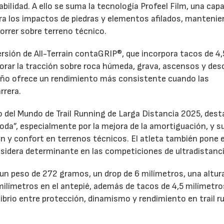
rabilidad. A ello se suma la tecnología Profeel Film, una cap
tra los impactos de piedras y elementos afilados, mantenie
orrer sobre terreno técnico.
rsión de All-Terrain contaGRIP®, que incorpora tacos de 4,
orar la tracción sobre roca húmeda, grava, ascensos y de
eño ofrece un rendimiento más consistente cuando las
rrera.
del Mundo de Trail Running de Larga Distancia 2025, dest
oda”, especialmente por la mejora de la amortiguación, y s
ón y confort en terrenos técnicos. El atleta también pone 
nsidera determinante en las competiciones de ultradistanci
n peso de 272 gramos, un drop de 6 milímetros, una altur
milímetros en el antepié, además de tacos de 4,5 milímetro
librio entre protección, dinamismo y rendimiento en trail r