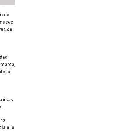
ón de
 nuevo
res de
dad,
 marca,
ilidad
écnicas
n.
ro,
ia a la