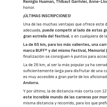
Remigio Huaman, Thibaut Garrivier, Anne-Li
honor.
¡ÚLTIMAS INSCRIPCIONES!
Una de las muchas ventajas que ofrece este d
adecuada,
puede competir al lado de estas g
gran estrella del festival
, o en cualquiera de 
La de 65 km, para los más valientes, una carr
marca BUFF® y del mismo Festival, Memorial 
finalización se consiguen 4 puntos para accede
La de 26 km, al ser la más popular ya ha cerr
suficientemente larga para disfrutar de una 
es muy accesible a gran parte de los aficiona
Andorra.
Y por último, la de distancia más corta con 1
este increíble mundo de las carreras por mo
misma distancia y recorrido, para los que pref