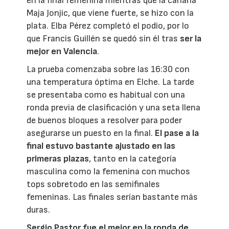
en la final femenina mientras que la canaria
Maja Jonjic, que viene fuerte, se hizo con la
plata. Elba Pérez completó el podio, por lo
que Francis Guillén se quedó sin él tras
ser la
mejor en Valencia
.
La prueba comenzaba sobre las 16:30 con
una temperatura óptima en Elche. La tarde
se presentaba como es habitual con una
ronda previa de clasificación y una seta llena
de buenos bloques a resolver para poder
asegurarse un puesto en la final.
El pase a la
final estuvo bastante ajustado en las
primeras plazas
, tanto en la categoría
masculina como la femenina con muchos
tops sobretodo en las semifinales
femeninas. Las finales serían bastante más
duras.
Sergio Pastor fue el mejor en la ronda de