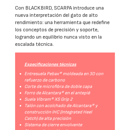
Con BLACKBIRD, SCARPA introduce una
nueva interpretación del gato de alto
rendimiento: una herramienta que redefine
los conceptos de precisión y soporte,
logrando un equilibrio nunca visto en la
escalada técnica.
Especificaciones técnicas
Entresuela Pebax® moldeada en 3D con
refuerzo de carbono
Corte de microfibra de doble capa
Forro de Alcantara® en el antepié
Suela Vibram® XS Grip 2
Talón con acolchado de Alcantara® y
construcción IHC (Integrated Heel
Catch) de alta precisión
Sistema de cierre envolvente