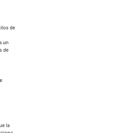
ilos de
y
a un
s de
 e
ue la
rciona