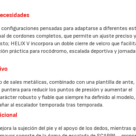
necesidades
s configuraciones pensadas para adaptarse a diferentes est
nal de cordones completos, que permite un ajuste preciso 
sto; HELIX V incorpora un doble cierre de velcro que facilit
ción práctica para rocódromo, escalada deportiva y jornada
ivo
o de sales metálicas, combinado con una plantilla de ante,
 puntera para reducir los puntos de presión y aumentar el
rácter robusto y fiable que siempre ha definido al modelo,
añar al escalador temporada tras temporada.
icional
jora la sujeción del pie y el apoyo de los dedos, mientras q
e mayor soporte de la gama de escalada de SCARPA— propo