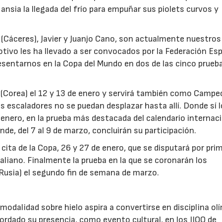
nsia la llegada del frío para empuñar sus piolets curvos y
e (Cáceres), Javier y Juanjo Cano, son actualmente nuestros
ivo les ha llevado a ser convocados por la Federación Es
sentarnos en la Copa del Mundo en dos de las cinco prueb
 (Corea) el 12 y 13 de enero y servirá también como Camp
s escaladores no se puedan desplazar hasta allí. Donde sí 
 enero, en la prueba más destacada del calendario internaci
nde, del 7 al 9 de marzo, concluirán su participación.
 cita de la Copa, 26 y 27 de enero, que se disputará por pri
italiano. Finalmente la prueba en la que se coronarán los
Rusia) el segundo fin de semana de marzo.
odalidad sobre hielo aspira a convertirse en disciplina ol
dado su presencia, como evento cultural, en los JJOO de