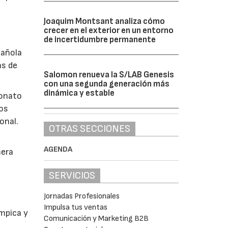
Joaquim Montsant analiza cómo
crecer en el exterior en un entorno
de incertidumbre permanente
pañola
as de
Salomon renueva la S/LAB Genesis
con una segunda generación más
dinámica y estable
eonato
los
onal.
OTRAS SECCIONES
AGENDA
mera
SERVICIOS
Jornadas Profesionales
Impulsa tus ventas
ímpica y
Comunicación y Marketing B2B