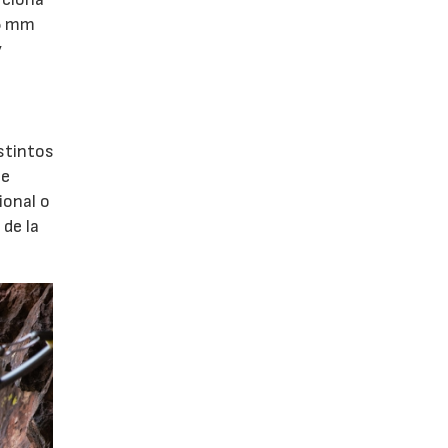
,5 mm
y
stintos
te
ional o
de la