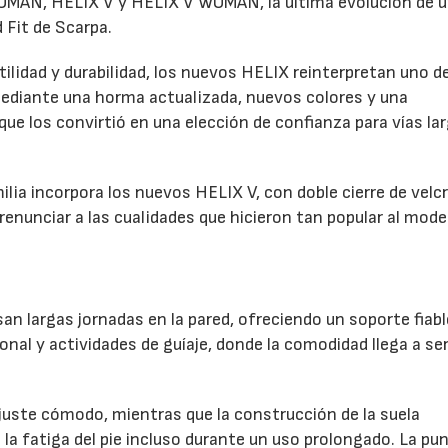
MAN, HELIX V y HELIX V WOMAN, la última evolución de u
 Fit de Scarpa.
lidad y durabilidad, los nuevos HELIX reinterpretan uno de
diante una horma actualizada, nuevos colores y una
e los convirtió en una elección de confianza para vías la
milia incorpora los nuevos HELIX V, con doble cierre de velc
renunciar a las cualidades que hicieron tan popular al mode
n largas jornadas en la pared, ofreciendo un soporte fiabl
ional y actividades de guíaje, donde la comodidad llega a se
uste cómodo, mientras que la construcción de la suela
la fatiga del pie incluso durante un uso prolongado. La pu