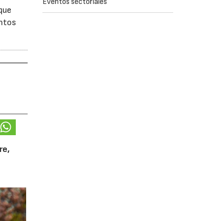
Eventos sectoriales
que
entos
re,