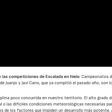
an
las competiciones de Escalada en hielo
: Campeonatos 
nde Juanjo y Javi Cano, que ya compitió el pasado año, son l
plina poco concurrida en nuestro territorio. El alto grado d
l o las difíciles condiciones meteorológicas necesarias par
os de los factores que impiden un desarrollo más potente. 