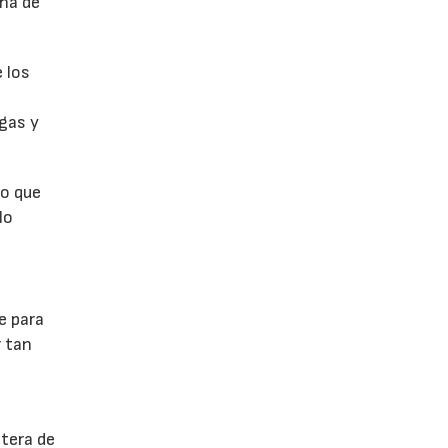
na de
 los
rgas y
ro que
lo
e para
r tan
ntera de