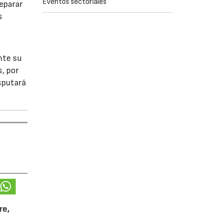
Eventos sectoriales
reparar
s
nte su
, por
isputará
re,