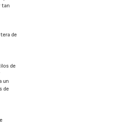
r tan
ntera de
ilos de
y
a un
s de
 e