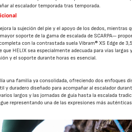
añar al escalador temporada tras temporada.
icional
jora la sujeción del pie y el apoyo de los dedos, mientras q
e mayor soporte de la gama de escalada de SCARPA— propo
e completa con la contrastada suela Vibram® XS Edge de 3
e que HELIX sea especialmente adecuada para vías largas 
sión y el soporte durante horas es esencial.
ía una familia ya consolidada, ofreciendo dos enfoques di
átil y duradero diseñado para acompañar al escalador duran
varios largos y las jornadas de guía hasta la escalada tradic
igue representando una de las expresiones más auténticas 