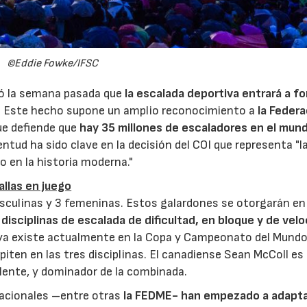
©Eddie Fowke/IFSC
ió la semana pasada que
la escalada deportiva entrará a f
. Este hecho supone un amplio reconocimiento a
la Feder
e defiende que
hay 35 millones de escaladores en el mund
ventud ha sido clave en la decisión del COI que representa "l
 en la historia moderna."
llas en juego
sculinas y 3 femeninas. Estos galardones se otorgarán en
disciplinas de escalada de dificultad, en bloque y de vel
, ya existe actualmente en la Copa y Campeonato del Mundo
ten en las tres disciplinas. El canadiense Sean McColl es
lente, y dominador de la combinada.
acionales –entre otras
la FEDME
- han empezado a adapta