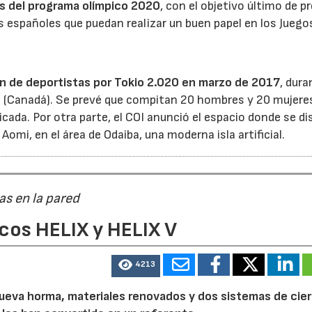
as del programa olímpico 2020
, con el objetivo último de p
s españoles que puedan realizar un buen papel en los Juego
ión de deportistas por Tokio 2.020 en marzo de 2017
, dura
c (Canadá). Se prevé que compitan 20 hombres y 20 mujeres
icada. Por otra parte, el COI anunció el espacio donde se d
Aomi, en el área de Odaiba, una moderna isla artificial.
as en la pared
cos HELIX y HELIX V
4213
a nueva horma, materiales renovados y dos sistemas de cier