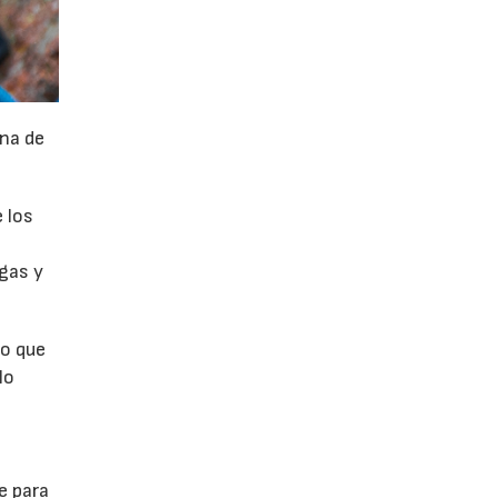
na de
 los
rgas y
ro que
lo
e para