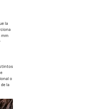
ue la
rciona
,5 mm
y
stintos
te
ional o
de la