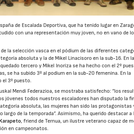
España de Escalada Deportiva, que ha tenido lugar en Zarag
acudido con una representación muy joven, no en vano de l
de la selección vasca en el pódium de las diferentes categ
ategoría absoluta y la de Mikel Linacisoro en la sub-16. En l
a quedado tercero y Mikel Inoriza se ha hecho con el 2º pue
s, se ha subido 3º al podium en la sub-20 femenina. En la
 el 3º puesto.
Euskal Mendi Federazioa, se mostraba satisfecho: “los resu
los jóvenes todos nuestros escaladores han disputado la fin
categoría absoluta, las mujeres han sido las protagonistas 
 largo de la temporada”. Asimismo, ha querido destacar a 
 Karapeto
, friend de Ternua, un ilustre veterano capaz de 
ación en campeonatos.