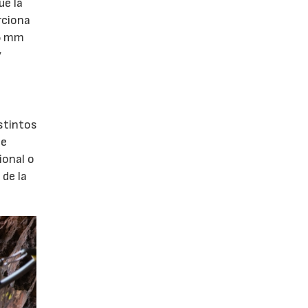
ue la
rciona
,5 mm
y
stintos
te
ional o
de la