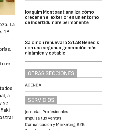
Joaquim Montsant analiza cómo
crecer en el exterior en un entorno
de incertidumbre permanente
oza. La
os 18
Salomon renueva la S/LAB Genesis
con una segunda generación más
orías.
dinámica y estable
a
sto en
OTRAS SECCIONES
AGENDA
ltados
al, a
SERVICIOS
y se
Iñaki
Jornadas Profesionales
mostrar
Impulsa tus ventas
Comunicación y Marketing B2B