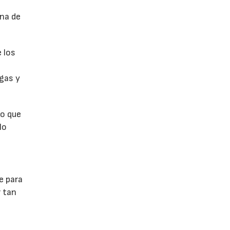
na de
 los
rgas y
ro que
lo
e para
r tan