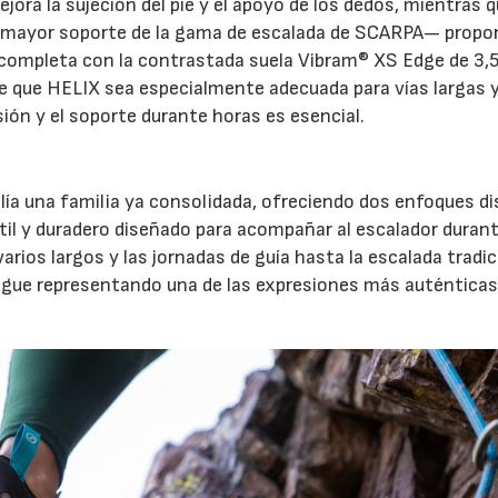
jora la sujeción del pie y el apoyo de los dedos, mientras q
e mayor soporte de la gama de escalada de SCARPA— propo
e completa con la contrastada suela Vibram® XS Edge de 3
e que HELIX sea especialmente adecuada para vías largas 
sión y el soporte durante horas es esencial.
ía una familia ya consolidada, ofreciendo dos enfoques di
átil y duradero diseñado para acompañar al escalador duran
varios largos y las jornadas de guía hasta la escalada tradic
igue representando una de las expresiones más auténticas 