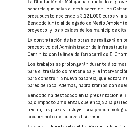
La Diputación de Málaga ha concluido el proyec
pasarela que salva el desfiladero de Los Gaita
presupuesto asciende a 3.121.000 euros y la a
Bendodo junto al delegado de Medio Ambiente d
proyecto, y los alcaldes de los municipios cit
La contratación de las obras se realizará en b
preceptivo del Administrador de Infraestructur
Caminito con la línea de ferrocarril de El Chorr
Los trabajos se prolongarán durante diez mes
para el traslado de materiales y la intervenci
para construir la nueva pasarela, que estará 
pared de roca. Además, habrá tramos con suelo
Bendodo ha destacado en la presentación el r
bajo impacto ambiental, que encaja a la perfecc
hecho, los plazos incluyen una parada biológ
anidamiento de las aves buitreras.
La obra incluye la rehabilitación de todo el C