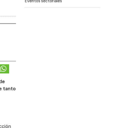
Eventos sectoriales
 de
te tanto
ección