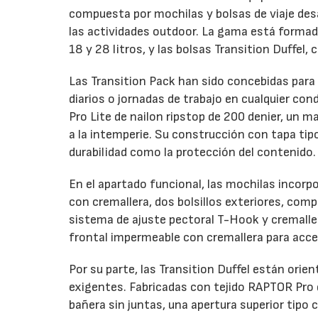
compuesta por mochilas y bolsas de viaje desa
las actividades outdoor. La gama está formada
18 y 28 litros, y las bolsas Transition Duffel, 
Las Transition Pack han sido concebidas para
diarios o jornadas de trabajo en cualquier co
Pro Lite de nailon ripstop de 200 denier, un 
a la intemperie. Su construcción con tapa ti
durabilidad como la protección del contenido.
En el apartado funcional, las mochilas incorp
con cremallera, dos bolsillos exteriores, com
sistema de ajuste pectoral T-Hook y cremalle
frontal impermeable con cremallera para acce
Por su parte, las Transition Duffel están orie
exigentes. Fabricadas con tejido RAPTOR Pro d
bañera sin juntas, una apertura superior tip