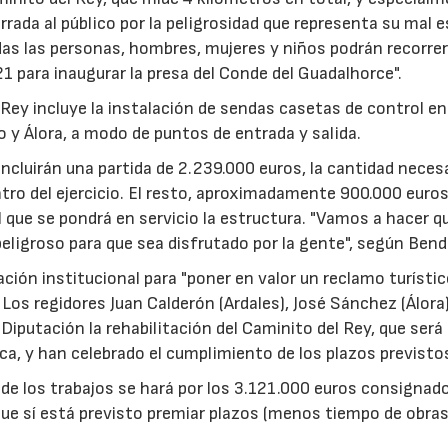
rrada al público por la peligrosidad que representa su mal 
as las personas, hombres, mujeres y niños podrán recorrer
21 para inaugurar la presa del Conde del Guadalhorce".
 Rey incluye la instalación de sendas casetas de control e
o y Álora, a modo de puntos de entrada y salida.
ncluirán una partida de 2.239.000 euros, la cantidad neces
ntro del ejercicio. El resto, aproximadamente 900.000 euros
 que se pondrá en servicio la estructura. "Vamos a hacer qu
peligroso para que sea disfrutado por la gente", según Ben
ción institucional para "poner en valor un reclamo turístic
Los regidores Juan Calderón (Ardales), José Sánchez (Álora)
Diputación la rehabilitación del Caminito del Rey, que será
, y han celebrado el cumplimiento de los plazos previsto
 de los trabajos se hará por los 3.121.000 euros consignado
nque sí está previsto premiar plazos (menos tiempo de obras