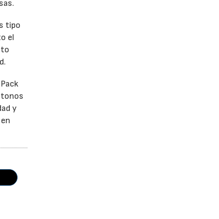
sas.
s tipo
o el
ato
d.
 Pack
e tonos
dad y
 en