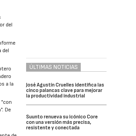
s
or del
informe
a del
ÚLTIMAS NOTICIAS
ptero
adero
s a la
José Agustín Cruelles identifica las
cinco palancas clave para mejorar
la productividad industrial
 "con
". De
Suunto renueva su icónico Core
con una versión más precisa,
resistente y conectada
mente de