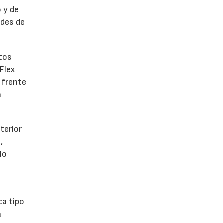
 y de
ades de
ntos
 Flex
 frente
a
terior
,
lo
ca tipo
a