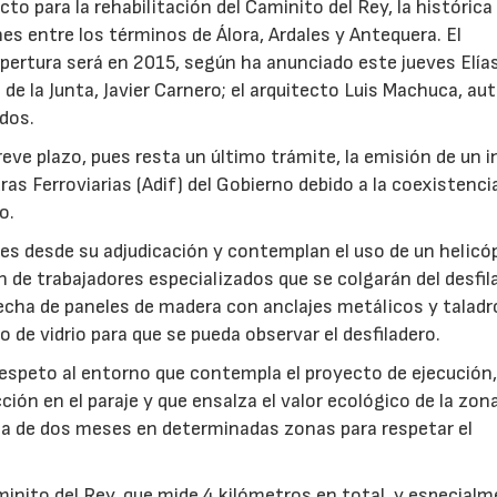
to para la rehabilitación del Caminito del Rey, la histórica
nes entre los términos de Álora, Ardales y Antequera. El
pertura será en 2015, según ha anunciado este jueves Elía
e la Junta, Javier Carnero; el arquitecto Luis Machuca, aut
ados.
reve plazo, pues resta un último trámite, la emisión de un 
as Ferroviarias (Adif) del Gobierno debido a la coexistenci
o.
es desde su adjudicación y contemplan el uso de un helicó
ón de trabajadores especializados que se colgarán del desfil
hecha de paneles de madera con anclajes metálicos y taladro
 de vidrio para que se pueda observar el desfiladero.
espeto al entorno que contempla el proyecto de ejecución,
ión en el paraje y que ensalza el valor ecológico de la zona
ica de dos meses en determinadas zonas para respetar el
aminito del Rey, que mide 4 kilómetros en total, y especial