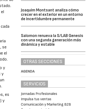
estado.
Joaquim Montsant analiza cómo
 el
crecer en el exterior en un entorno
de incertidumbre permanente
n cada
Salomon renueva la S/LAB Genesis
con una segunda generación más
aria
dinámica y estable
, se
e el
dodo.
OTRAS SECCIONES
o y
AGENDA
 y
 un
SERVICIOS
s.
Jornadas Profesionales
s, es
Impulsa tus ventas
) y
Comunicación y Marketing B2B