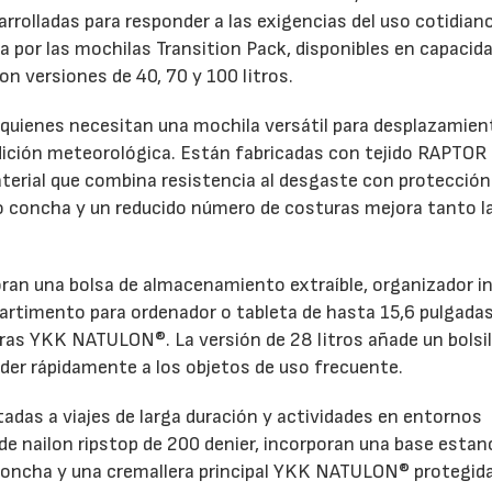
rrolladas para responder a las exigencias del uso cotidiano
 por las mochilas Transition Pack, disponibles en capacid
con versiones de 40, 70 y 100 litros.
 quienes necesitan una mochila versátil para desplazamie
ndición meteorológica. Están fabricadas con tejido RAPTOR
material que combina resistencia al desgaste con protección
po concha y un reducido número de costuras mejora tanto l
oran una bolsa de almacenamiento extraíble, organizador in
partimento para ordenador o tableta de hasta 15,6 pulgadas
ras YKK NATULON®. La versión de 28 litros añade un bolsil
der rápidamente a los objetos de uso frecuente.
ntadas a viajes de larga duración y actividades en entornos
e nailon ripstop de 200 denier, incorporan una base estan
o concha y una cremallera principal YKK NATULON® protegid