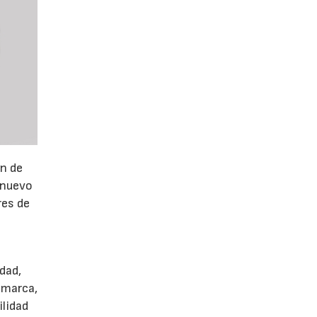
ón de
 nuevo
res de
dad,
 marca,
ilidad