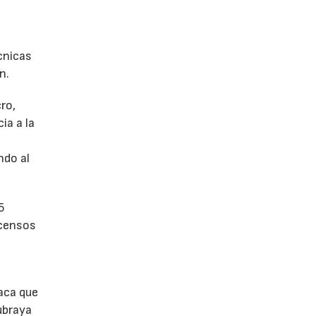
écnicas
n.
ro,
ia a la
a
ndo al
5
scensos
aca que
ubraya