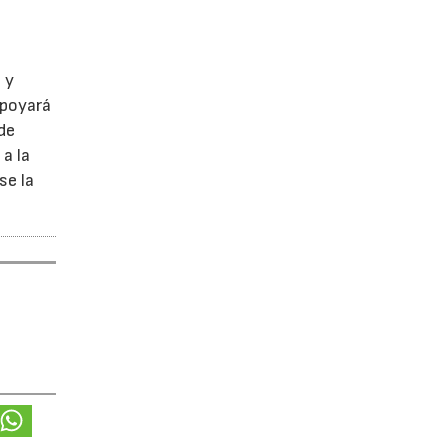
 y
apoyará
de
a la
se la