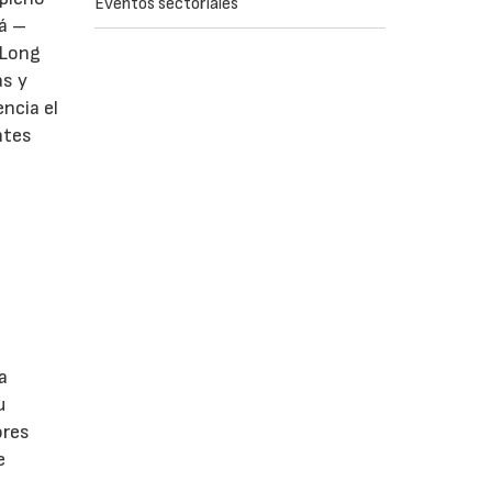
Eventos sectoriales
rá –
a Long
ás y
ncia el
ntes
a
u
ores
e