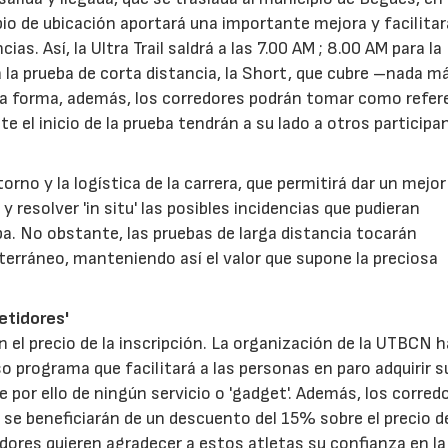
bio de ubicación aportará una importante mejora y facilita
as. Así, la Ultra Trail saldrá a las 7.00 AM ; 8.00 AM para l
a la prueba de corta distancia, la Short, que cubre –nada m
 forma, además, los corredores podrán tomar como refere
e el inicio de la prueba tendrán a su lado a otros participa
no y la logística de la carrera, que permitirá dar un mejor
y resolver 'in situ' las posibles incidencias que pudieran
ba. No obstante, las pruebas de larga distancia tocarán
iterráneo, manteniendo así el valor que supone la preciosa
petidores'
el precio de la inscripción. La organización de la UTBCN h
 programa que facilitará a las personas en paro adquirir s
e por ello de ningún servicio o 'gadget'. Además, los corred
) se beneficiarán de un descuento del 15% sobre el precio d
dores quieren agradecer a estos atletas su confianza en la