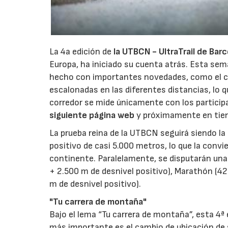
La 4a edición de
la UTBCN - UltraTrail de Bar
Europa, ha iniciado su cuenta atrás. Esta sem
hecho con importantes novedades, como el camb
escalonadas en las diferentes distancias, lo q
corredor se mide únicamente con los participa
siguiente página web
y próximamente en tie
La prueba reina de la UTBCN seguirá siendo la 
positivo de casi 5.000 metros, lo que la convi
continente. Paralelamente, se disputarán una
+ 2.500 m de desnivel positivo), Marathón (42 
m de desnivel positivo).
"Tu carrera de montaña"
Bajo el lema “Tu carrera de montaña”, esta 4ª
más importante es el cambio de ubicación de s