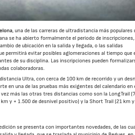
celona
, una de las carreras de ultradistancia más populares 
ana se ha abierto formalmente el periodo de inscripciones, 
io de ubicación en la salida y llegada, o las salidas
ue permitirá evitar posibles aglomeraciones al tiempo que 
ntes de su disciplina. Las inscripciones pueden formalizar
ndas colaboradoras.
distancia Ultra, con cerca de 100 km de recorrido y un desn
erte en una de las pruebas más exigentes del calendario en 
 vez más las otras tres distancias como son la LongTrail (
km y + 1.500 de desnivel positivo) y la Short Trail (21 km 
 edición se presenta con importantes novedades, de las cua
alida y llegada, que se traslada al municipio de Begues, en