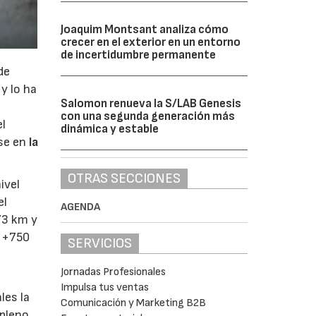
Joaquim Montsant analiza cómo
crecer en el exterior en un entorno
de incertidumbre permanente
de
y lo ha
Salomon renueva la S/LAB Genesis
con una segunda generación más
el
dinámica y estable
se en
la
OTRAS SECCIONES
ivel
el
AGENDA
73 km y
y +750
SERVICIOS
Jornadas Profesionales
Impulsa tus ventas
les la
Comunicación y Marketing B2B
 pleno