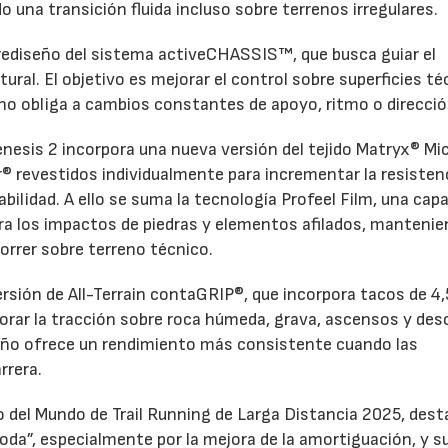
 una transición fluida incluso sobre terrenos irregulares.
 rediseño del sistema activeCHASSIS™, que busca guiar el
tural. El objetivo es mejorar el control sobre superficies t
eno obliga a cambios constantes de apoyo, ritmo o direcció
enesis 2 incorpora una nueva versión del tejido Matryx® Mic
r® revestidos individualmente para incrementar la resistenc
rabilidad. A ello se suma la tecnología Profeel Film, una cap
tra los impactos de piedras y elementos afilados, mantenie
orrer sobre terreno técnico.
rsión de All-Terrain contaGRIP®, que incorpora tacos de 4,
orar la tracción sobre roca húmeda, grava, ascensos y de
eño ofrece un rendimiento más consistente cuando las
rrera.
del Mundo de Trail Running de Larga Distancia 2025, dest
oda”, especialmente por la mejora de la amortiguación, y s