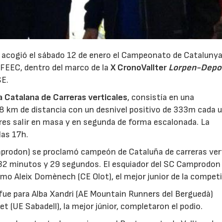
s) acogió el sábado 12 de enero el Campeonato de Catalunya
 FEEC, dentro del marco de la
X CronoVallter
Lorpen-Depo
SE.
a Catalana de Carreras verticales
, consistía en una
 km de distancia con un desnivel positivo de 333m cada u
ores salir en masa y en segunda de forma escalonada. La
las 17h.
amprodon) se proclamó campeón de Cataluña de carreras ver
e 32 minutos y 29 segundos. El esquiador del SC Camprodon
simo Aleix Domènech (CE Olot), el mejor junior de la competi
 fue para Alba Xandri (AE Mountain Runners del Berguedà)
 (UE Sabadell), la mejor júnior, completaron el podio.