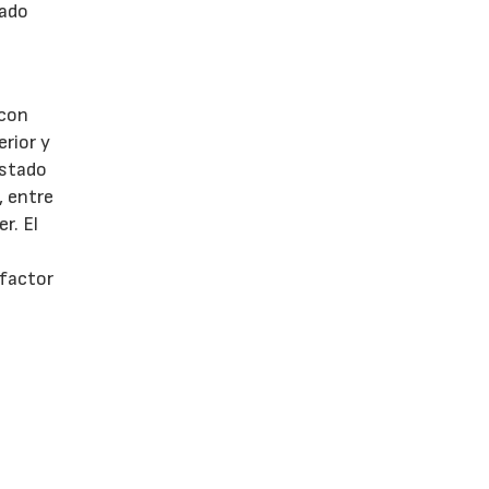
ñado
 con
rior y
estado
, entre
r. El
 factor