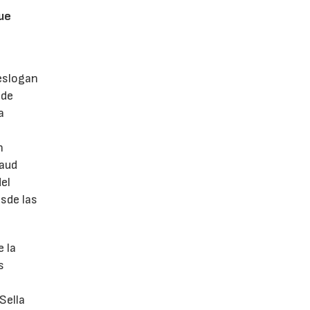
que
 eslogan
 de
a
n
naud
el
esde las
e la
s
Sella