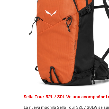
Sella Tour 32L / 30L W: una acompañante 
La nueva mochila Sella Tour 32L / 30LW se su