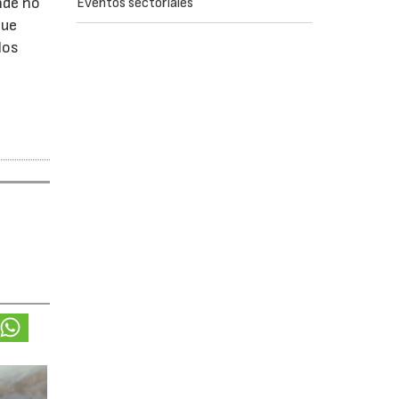
nde no
Eventos sectoriales
que
los