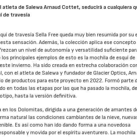
l atleta de Salewa Arnaud Cottet, seducirá a cualquiera 
uí de travesía
quí de travesía Sella Free queda muy bien resumida por su
n esta sensación. Además, la colección aplica ese concepto
ofrezcan un nivel de autonomía y versatilidad suficiente par
los principales ejemplos de esto es la mochila de esquí de
 este invierno. Ha sido creada en estrecha colaboración co
al, con el atleta de Salewa y fundador de Glacier Optics, Ar
llo de productos para este proyecto en 2022. Formó parte d
do en todas las etapas por las que ha pasado la mochila, d
totipo, hasta la versión definitiva.
a en los Dolomitas, dirigida a una generación de amantes d
rma natural las condiciones cambiantes de la nieve, nueva
nible. Es así como han ido dando forma a una novedosa
 responsable y movida por el espíritu aventurero. La mochila 