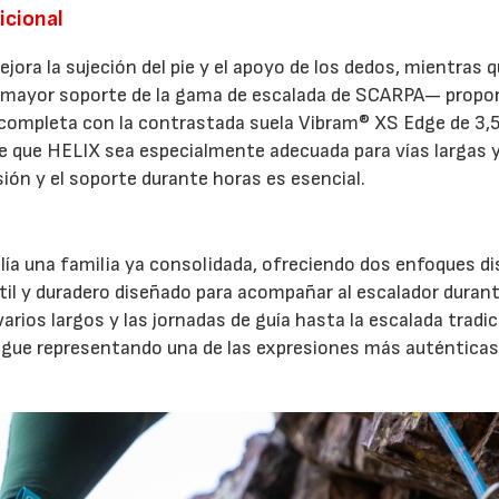
icional
jora la sujeción del pie y el apoyo de los dedos, mientras q
e mayor soporte de la gama de escalada de SCARPA— propo
e completa con la contrastada suela Vibram® XS Edge de 3
e que HELIX sea especialmente adecuada para vías largas 
sión y el soporte durante horas es esencial.
ía una familia ya consolidada, ofreciendo dos enfoques di
átil y duradero diseñado para acompañar al escalador duran
varios largos y las jornadas de guía hasta la escalada tradic
igue representando una de las expresiones más auténticas 