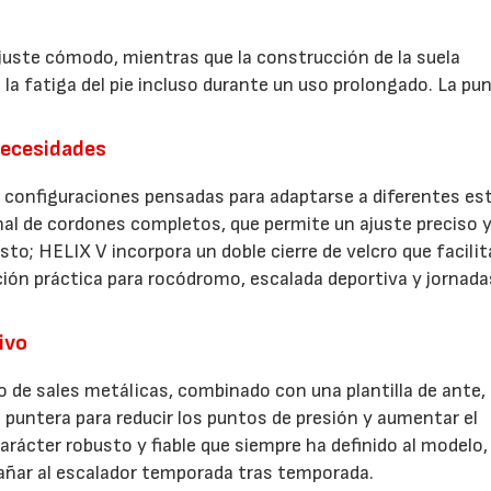
uste cómodo, mientras que la construcción de la suela
la fatiga del pie incluso durante un uso prolongado. La pu
necesidades
s configuraciones pensadas para adaptarse a diferentes est
nal de cordones completos, que permite un ajuste preciso 
sto; HELIX V incorpora un doble cierre de velcro que facilit
ción práctica para rocódromo, escalada deportiva y jornada
ivo
o de sales metálicas, combinado con una plantilla de ante,
 puntera para reducir los puntos de presión y aumentar el
rácter robusto y fiable que siempre ha definido al modelo,
añar al escalador temporada tras temporada.