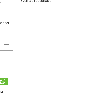
Eventos sectoriales
e
sados
re,