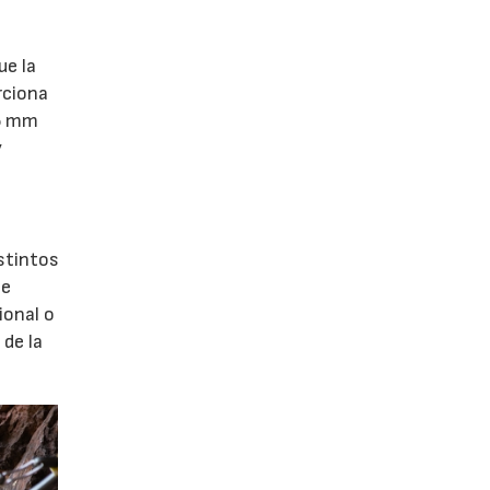
ue la
rciona
,5 mm
y
stintos
te
ional o
de la