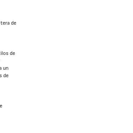
ntera de
ilos de
y
a un
s de
 e