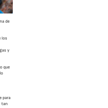
na de
 los
rgas y
ro que
lo
e para
r tan