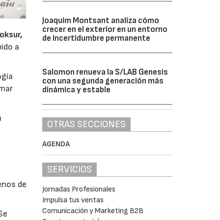
Joaquim Montsant analiza cómo
crecer en el exterior en un entorno
loksur,
de incertidumbre permanente
bido a
Salomon renueva la S/LAB Genesis
ogía
con una segunda generación más
omar
dinámica y estable
a
OTRAS SECCIONES
AGENDA
SERVICIOS
lenos de
Jornadas Profesionales
Impulsa tus ventas
Comunicación y Marketing B2B
Se