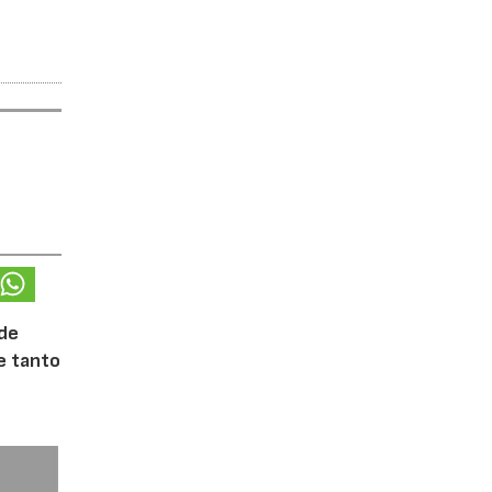
 de
te tanto