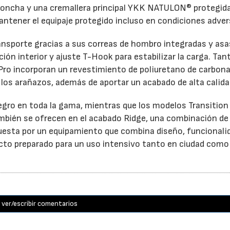
o concha y una cremallera principal YKK NATULON® protegid
antener el equipaje protegido incluso en condiciones adver
ansporte gracias a sus correas de hombro integradas y asa
ón interior y ajuste T-Hook para estabilizar la carga. Tant
Pro incorporan un revestimiento de poliuretano de carbon
y los arañazos, además de aportar un acabado de alta calida
negro en toda la gama, mientras que los modelos Transition
 también se ofrecen en el acabado Ridge, una combinación d
uesta por un equipamiento que combina diseño, funcionali
ucto preparado para un uso intensivo tanto en ciudad como
ver/escribir comentarios