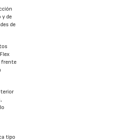
ección
 y de
ades de
ntos
 Flex
 frente
a
terior
,
lo
ca tipo