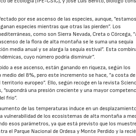
aico de Ecología (IPE-CSIC), y José Luis Benito, biólogo con
afectado por ese ascenso de las especies, aunque, “estamo
 ganan especies mientras que otras las pierden”. Los
mediterráneas, como son Sierra Nevada, Creta o Córcega, “
scenso de la flora de alta montaña se le suma una sequía
ión media anual y se alarga la sequía estival”. Esta combin
ndémicas, cuyo número podría disminuir”.
debido a ese ascenso, están ganando en riqueza, según los
 medio del 8%, pero este incremento se hace, “a costa de
territorio europeo”. Ello, según recoge en la revista Scien
s, “supondrá una presión creciente y una mayor competenc
l frío”.
l aumento de las temperaturas induce en un desplazamiento
ja la vulnerabilidad de los ecosistemas de alta montaña a me
endo esos parámetros, ya que está previsto que los muestr
tra el Parque Nacional de Ordesa y Monte Perdido y la reci