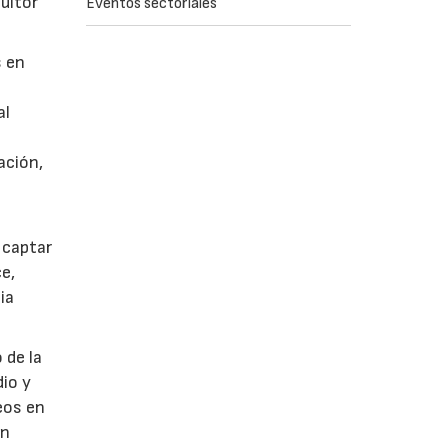
sultor
Eventos sectoriales
s en
al
ación,
 captar
ce,
ia
 de la
dio y
eos en
én