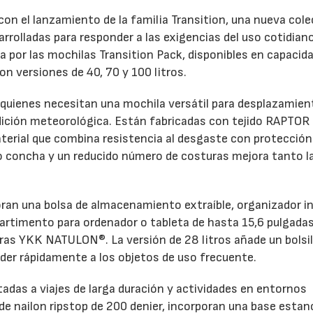
on el lanzamiento de la familia Transition, una nueva col
rrolladas para responder a las exigencias del uso cotidiano
 por las mochilas Transition Pack, disponibles en capacid
con versiones de 40, 70 y 100 litros.
 quienes necesitan una mochila versátil para desplazamie
ndición meteorológica. Están fabricadas con tejido RAPTOR
material que combina resistencia al desgaste con protección
po concha y un reducido número de costuras mejora tanto l
oran una bolsa de almacenamiento extraíble, organizador in
partimento para ordenador o tableta de hasta 15,6 pulgadas
ras YKK NATULON®. La versión de 28 litros añade un bolsil
der rápidamente a los objetos de uso frecuente.
ntadas a viajes de larga duración y actividades en entornos
e nailon ripstop de 200 denier, incorporan una base estan