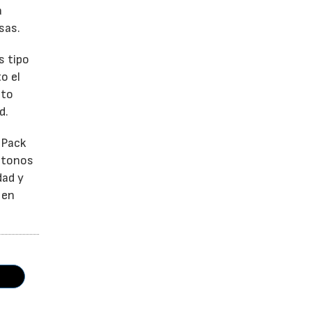
a
sas.
s tipo
o el
ato
d.
 Pack
e tonos
dad y
 en