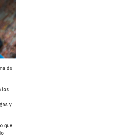
na de
 los
rgas y
ro que
lo