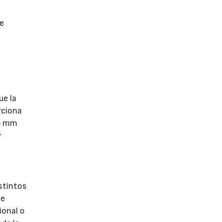
 e
ue la
rciona
,5 mm
y
stintos
te
ional o