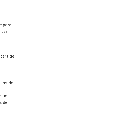
e para
r tan
ntera de
ilos de
y
a un
s de