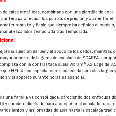
ivo
o de sales metálicas, combinado con una plantilla de ante,
 puntera para reducir los puntos de presión y aumentar el
rácter robusto y fiable que siempre ha definido al modelo,
añar al escalador temporada tras temporada.
icional
jora la sujeción del pie y el apoyo de los dedos, mientras q
e mayor soporte de la gama de escalada de SCARPA— propo
e completa con la contrastada suela Vibram® XS Edge de 3
e que HELIX sea especialmente adecuada para vías largas 
sión y el soporte durante horas es esencial.
ía una familia ya consolidada, ofreciendo dos enfoques di
átil y duradero diseñado para acompañar al escalador duran
varios largos y las jornadas de guía hasta la escalada tradic