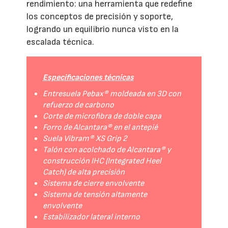
rendimiento: una herramienta que redefine
los conceptos de precisión y soporte,
logrando un equilibrio nunca visto en la
escalada técnica.
Especificaciones técnicas
Entresuela Pebax® moldeada en 3D con
refuerzo de carbono
Corte de microfibra de doble capa
Forro de Alcantara® en el antepié
Suela Vibram® XS Grip 2
Talón con acolchado de Alcantara® y
construcción IHC (Integrated Heel
Catch) de alta precisión
Sistema de cierre envolvente
Sistema de tensión altamente
envolvente
Estabilizador lateral interno