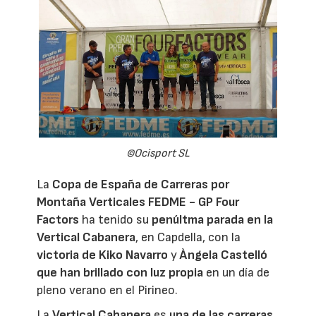
©Ocisport SL
La
Copa de España de Carreras por
Montaña Verticales FEDME - GP Four
Factors
ha tenido su
penúltma parada en la
Vertical Cabanera
, en Capdella, con la
victoria de Kiko Navarro
y
Àngela Castelló
que han brillado con luz propia
en un día de
pleno verano en el Pirineo.
La
Vertical Cabanera
es
una de las carreras