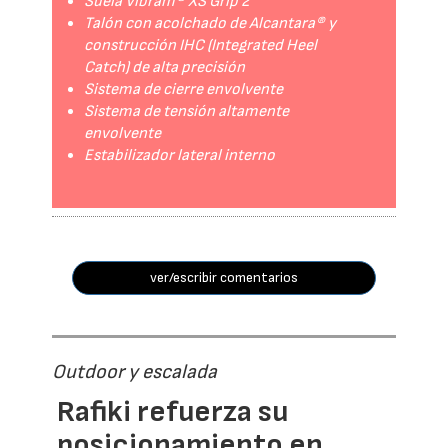
Suela Vibram® XS Grip 2
Talón con acolchado de Alcantara® y
construcción IHC (Integrated Heel
Catch) de alta precisión
Sistema de cierre envolvente
Sistema de tensión altamente
envolvente
Estabilizador lateral interno
ver/escribir comentarios
Outdoor y escalada
Rafiki refuerza su
posicionamiento en