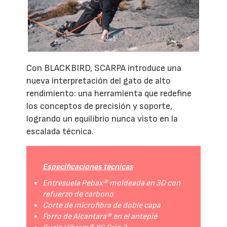
Con BLACKBIRD, SCARPA introduce una
nueva interpretación del gato de alto
rendimiento: una herramienta que redefine
los conceptos de precisión y soporte,
logrando un equilibrio nunca visto en la
escalada técnica.
Especificaciones técnicas
Entresuela Pebax® moldeada en 3D con
refuerzo de carbono
Corte de microfibra de doble capa
Forro de Alcantara® en el antepié