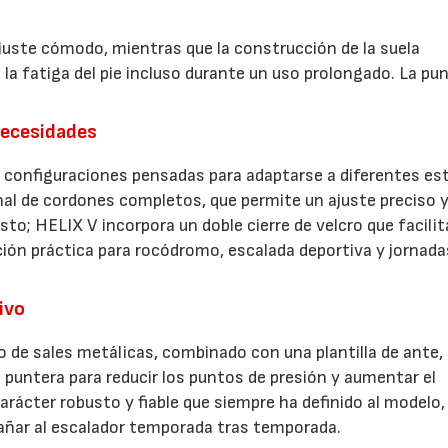
uste cómodo, mientras que la construcción de la suela
la fatiga del pie incluso durante un uso prolongado. La pu
necesidades
s configuraciones pensadas para adaptarse a diferentes est
nal de cordones completos, que permite un ajuste preciso 
sto; HELIX V incorpora un doble cierre de velcro que facilit
ción práctica para rocódromo, escalada deportiva y jornada
ivo
o de sales metálicas, combinado con una plantilla de ante,
 puntera para reducir los puntos de presión y aumentar el
rácter robusto y fiable que siempre ha definido al modelo,
añar al escalador temporada tras temporada.