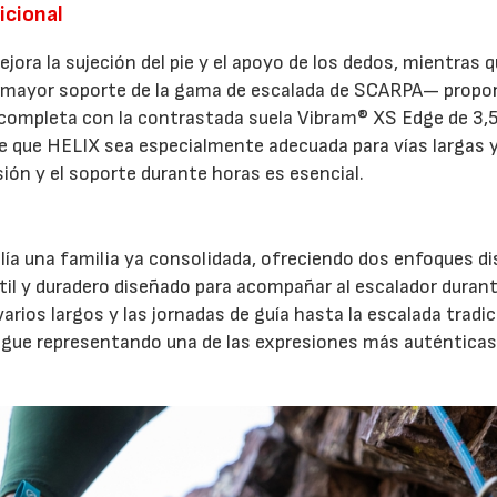
icional
jora la sujeción del pie y el apoyo de los dedos, mientras q
e mayor soporte de la gama de escalada de SCARPA— propo
e completa con la contrastada suela Vibram® XS Edge de 3
e que HELIX sea especialmente adecuada para vías largas 
sión y el soporte durante horas es esencial.
ía una familia ya consolidada, ofreciendo dos enfoques di
átil y duradero diseñado para acompañar al escalador duran
varios largos y las jornadas de guía hasta la escalada tradic
igue representando una de las expresiones más auténticas 