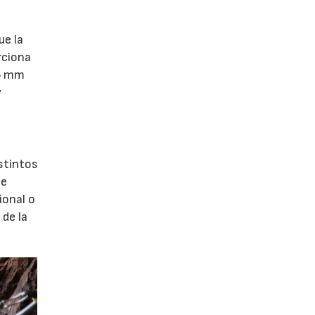
ue la
rciona
,5 mm
y
stintos
te
ional o
de la