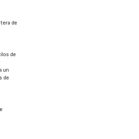
ntera de
ilos de
y
a un
s de
 e