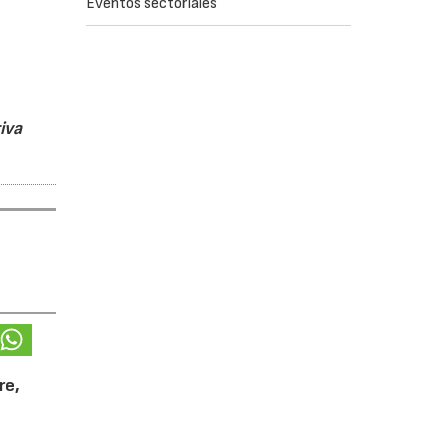
Eventos sectoriales
iva
re,