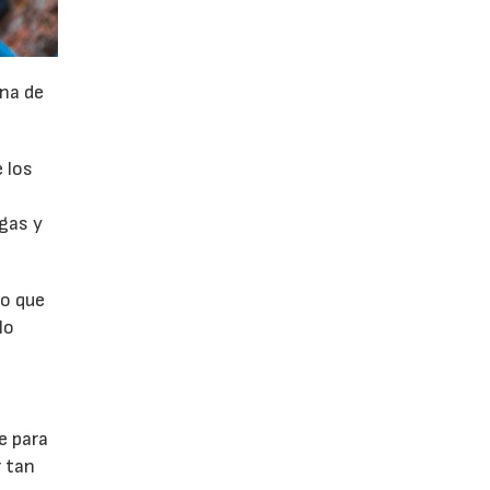
na de
 los
rgas y
ro que
lo
e para
r tan