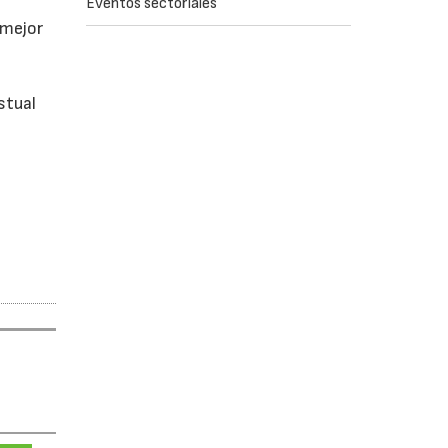
Eventos sectoriales
 mejor
n
stual