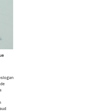
que
 eslogan
 de
a
n
naud