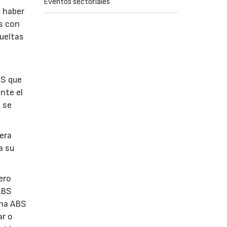
Eventos sectoriales
n haber
as con
ueltas
BS que
nte el
, se
iera
a su
ero
ABS
ema ABS
ar o