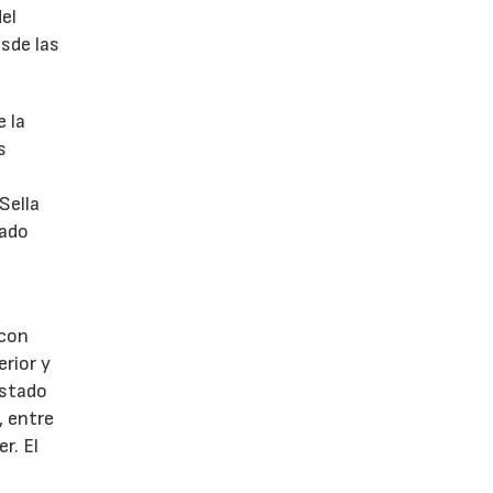
el
esde las
e la
s
Sella
ñado
 con
rior y
estado
, entre
r. El