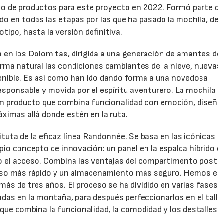
llo de productos para este proyecto en 2022. Formó parte d
do en todas las etapas por las que ha pasado la mochila, d
totipo, hasta la versión definitiva.
a en los Dolomitas, dirigida a una generación de amantes d
rma natural las condiciones cambiantes de la nieve, nueva
nible. Es así como han ido dando forma a una novedosa
 responsable y movida por el espíritu aventurero. La mochila 
 un producto que combina funcionalidad con emoción, dise
máximas allá donde estén en la ruta.
ituta de la eficaz línea Randonnée. Se basa en las icónicas
io concepto de innovación: un panel en la espalda híbrido
o el acceso. Combina las ventajas del compartimento poste
acceso más rápido y un almacenamiento más seguro. Hemos 
más de tres años. El proceso se ha dividido en varias fases
adas en la montaña, para después perfeccionarlos en el talle
 que combina la funcionalidad, la comodidad y los destalles