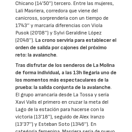
Chicano (14’50’’) tercero. Entre las mujeres,
Lali Masriera, corredora que viene del
canicross, sorprendería con un tiempo de
17’43’’ y marcaría diferencias con Viola
Pusok (20’08’’) y Sylvi Geraldine López
(20’48’’).
La crono serviría para establecer el
orden de salida por cajones del próximo
reto: la avalanche
.
Tras disfrutar de los senderos de La Molina
de forma individual, a las 13h llegaría uno de
los momentos más espectaculares de la
prueba: la salida conjunta de la avalanche
.
El grupo arrancaría desde La Tossa y sería
Xavi Valls el primero en cruzar la meta del
Lago de la estación para hacerse con la
victoria (13’18’’), seguido de Alex Iranzo
(13’37’’) y Esteban Soto (13’46’’). En
categoría femenina, Masriera sería de nuevo