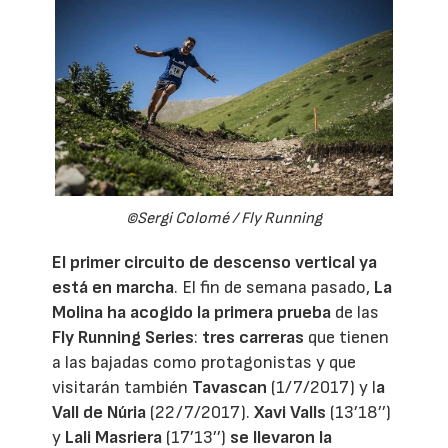
©Sergi Colomé / Fly Running
El primer circuito de descenso vertical ya
está en marcha
. El fin de semana pasado,
La
Molina ha acogido la primera prueba
de las
Fly Running Series
:
tres carreras
que tienen
a las bajadas como protagonistas y que
visitarán también
Tavascan
(1/7/2017) y l
a
Vall de Núria
(22/7/2017).
Xavi Valls
(13’18’’)
y
Lali Masriera
(17’13’’)
se llevaron la