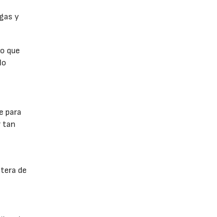
rgas y
ro que
lo
e para
r tan
ntera de