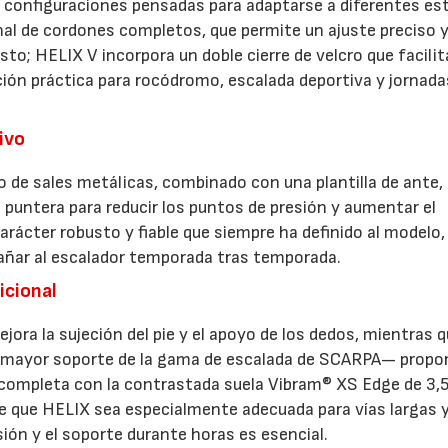
s configuraciones pensadas para adaptarse a diferentes est
nal de cordones completos, que permite un ajuste preciso 
sto; HELIX V incorpora un doble cierre de velcro que facilit
ción práctica para rocódromo, escalada deportiva y jornada
ivo
o de sales metálicas, combinado con una plantilla de ante,
 puntera para reducir los puntos de presión y aumentar el
rácter robusto y fiable que siempre ha definido al modelo,
añar al escalador temporada tras temporada.
icional
jora la sujeción del pie y el apoyo de los dedos, mientras q
e mayor soporte de la gama de escalada de SCARPA— propo
e completa con la contrastada suela Vibram® XS Edge de 3
e que HELIX sea especialmente adecuada para vías largas 
sión y el soporte durante horas es esencial.