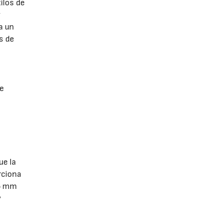
ilos de
y
a un
s de
 e
ue la
rciona
,5 mm
y