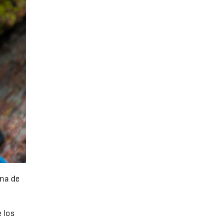
na de
 los