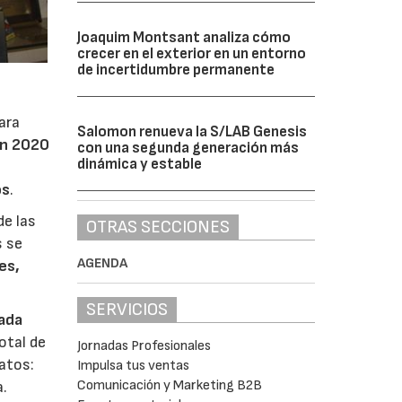
Joaquim Montsant analiza cómo
crecer en el exterior en un entorno
de incertidumbre permanente
ara
Salomon renueva la S/LAB Genesis
en 2020
con una segunda generación más
dinámica y estable
os
.
de las
OTRAS SECCIONES
s se
AGENDA
es,
SERVICIOS
lada
otal de
Jornadas Profesionales
atos:
Impulsa tus ventas
Comunicación y Marketing B2B
a.