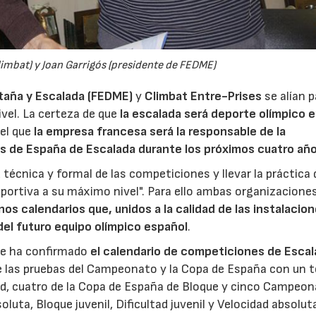
limbat) y Joan Garrigós (presidente de FEDME)
taña y Escalada (FEDME)
y
Climbat
Entre-Prises
se alían p
ivel. La certeza de que
la escalada será deporte olímpico 
 el que
la empresa francesa será la responsable de la
s de España de Escalada durante los próximos cuatro añ
técnica y formal de las competiciones y llevar la práctica 
portiva a su máximo nivel". Para ello ambas organizacione
nos calendarios que, unidos a la calidad de las instalacion
del futuro equipo olímpico español
.
 se ha confirmado
el calendario de competiciones de Esca
 de las pruebas del Campeonato y la Copa de España con un t
tad, cuatro de la Copa de España de Bloque y cinco Campeon
luta, Bloque juvenil, Dificultad juvenil y Velocidad absolut