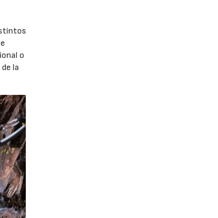
stintos
te
ional o
de la