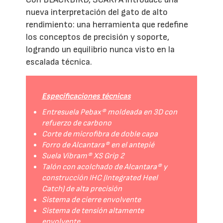
nueva interpretación del gato de alto
rendimiento: una herramienta que redefine
los conceptos de precisión y soporte,
logrando un equilibrio nunca visto en la
escalada técnica.
Especificaciones técnicas
Entresuela Pebax® moldeada en 3D con
refuerzo de carbono
Corte de microfibra de doble capa
Forro de Alcantara® en el antepié
Suela Vibram® XS Grip 2
Talón con acolchado de Alcantara® y
construcción IHC (Integrated Heel
Catch) de alta precisión
Sistema de cierre envolvente
Sistema de tensión altamente
envolvente