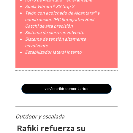
Forro de Alcantara® en el antepié
Suela Vibram® XS Grip 2
Talón con acolchado de Alcantara® y
construcción IHC (Integrated Heel
Catch) de alta precisión
Sistema de cierre envolvente
Sistema de tensión altamente
envolvente
Estabilizador lateral interno
ver/escribir comentarios
Outdoor y escalada
Rafiki refuerza su