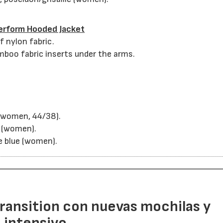
Perform Hooded Jacket
f nylon fabric.
mboo fabric inserts under the arms.
(women, 44/38).
4 (women).
e blue (women).
ransition con nuevas mochilas y