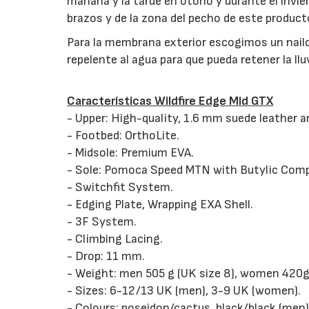
mañana y la tarde en otoño y durante el invie
brazos y de la zona del pecho de este produc
Para la membrana exterior escogimos un nailo
repelente al agua para que pueda retener la lluv
Características Wildfire Edge Mid GTX
- Upper: High-quality, 1.6 mm suede leather a
- Footbed: OrthoLite.
- Midsole: Premium EVA.
- Sole: Pomoca Speed MTN with Butylic Com
- Switchfit System.
- Edging Plate, Wrapping EXA Shell.
- 3F System.
- Climbing Lacing.
- Drop: 11 mm.
- Weight: men 505 g (UK size 8), women 420g 
- Sizes: 6-12/13 UK (men), 3-9 UK (women).
- Colours: poseidon/cactus, black/black (men)