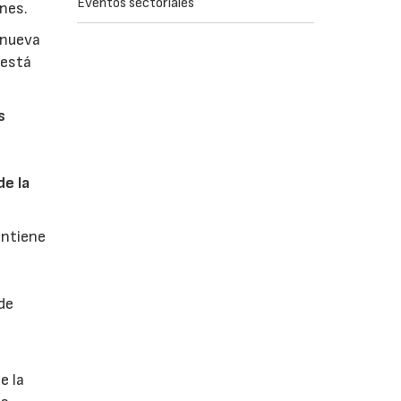
Eventos sectoriales
nes.
 nueva
 está
s
de la
ntiene
de
e la