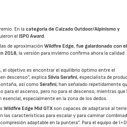
remio. En la
categoría de Calzado Outdoor/Alpinismo y
uieron el
ISPO
Award
.
illas de aproximación
Wildfire Edge
,
fue galardonado con e
en 2018
, la versión para invierno confirma ahora la calidad
, el objetivo es encontrar el equilibrio óptimo entre el
 en descenso”, explica
Silvia Serafini
, especialista de produ
e montaña, así como
Serafini
, han señalado repetidamente qu
 para el ascenso, pero no para el descenso, mientras que 
esencial, especialmente en la zona de los dedos.
as
Wildfire Edge Mid GTX
son capaces de adaptarse al terre
n las características para escalar y para caminar combina
a compresión adaptable en la puntera”. Para el equipo de I+D