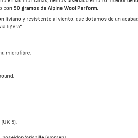
rno en las montañas, hemos diseñado el forro interior de l
to con
50 gramos de Alpine Wool Perform
.
n liviano y resistente al viento, que dotamos de un acaba
ia ligera”.
nd microfibre.
pound.
(UK 5).
, poseidon/grisaille (women).