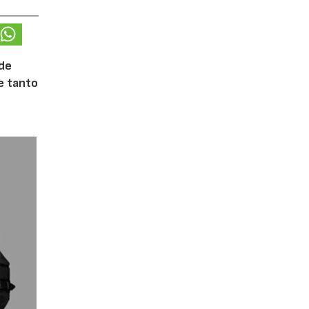
 de
te tanto