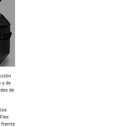
ección
 y de
ades de
ntos
 Flex
 frente