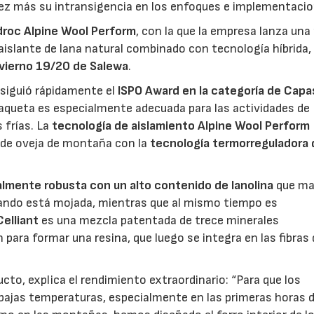
ez más su intransigencia en los enfoques e implementacio
droc Alpine Wool Perform
, con la que la empresa lanza una
 aislante de lana natural combinado con tecnología híbrida,
vierno 19/20 de Salewa
.
siguió rápidamente el
ISPO Award en la categoría de Capa
haqueta es especialmente adecuada para las actividades de
 frías. La
tecnología de aislamiento Alpine Wool Perform
l de oveja de montaña con la
tecnología termorreguladora 
lmente robusta con un alto contenido de lanolina
que ma
uando está mojada, mientras que al mismo tiempo es
Celliant
es una mezcla patentada de trece minerales
para formar una resina, que luego se integra en las fibras 
ucto, explica el rendimiento extraordinario: “Para que los
s bajas temperaturas, especialmente en las primeras horas d