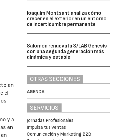
Joaquim Montsant analiza cómo
crecer en el exterior en un entorno
de incertidumbre permanente
Salomon renueva la S/LAB Genesis
l
con una segunda generación más
dinámica y estable
OTRAS SECCIONES
cto en
AGENDA
e el
los
SERVICIOS
no y a
Jornadas Profesionales
das en
Impulsa tus ventas
Comunicación y Marketing B2B
 en