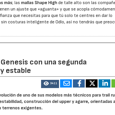
as más
; las
mallas Shape High
de talle alto son las compañ
 Tienen un ajuste que «aguanta» y que se acopla cómodamen
nfianza que necesitas para que tú solo te centres en dar lo
sin costuras inteligente de Odlo, así no tendrás que preo
 Genesis con una segunda
y estable
3411
volución de uno de sus modelos más técnicos para trail r
tabilidad, construcción del upper y agarre, orientadas a
n terrenos exigentes.