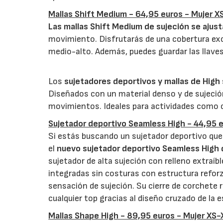
Mallas Shift Medium - 64,95 euros - Mujer X
Las
mallas Shift Medium de sujeción se ajust
movimiento. Disfrutarás de una cobertura exc
medio-alto. Además, puedes guardar las llaves 
Los
sujetadores deportivos y mallas de High
Diseñados con un material denso y de sujeció
movimientos. Ideales para actividades como cor
Sujetador deportivo Seamless High - 44,95 e
Si estás buscando un sujetador deportivo q
el
nuevo sujetador deportivo Seamless High d
sujetador de alta sujeción con relleno extra
integradas sin costuras con estructura reforz
sensación de sujeción. Su cierre de corchete r
cualquier top gracias al diseño cruzado de la e
Mallas Shape High - 89,95 euros - Mujer XS-