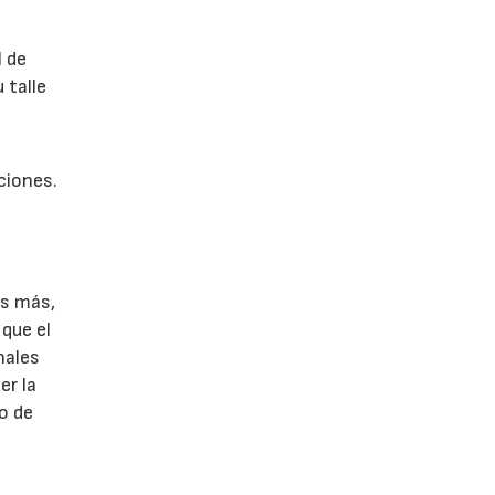
l de
 talle
ciones.
es más,
 que el
nales
er la
jo de