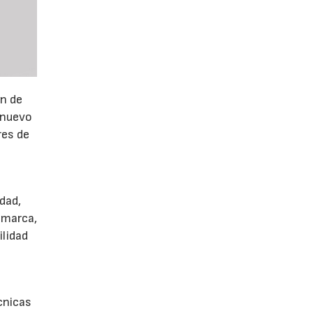
ón de
 nuevo
res de
dad,
 marca,
ilidad
écnicas