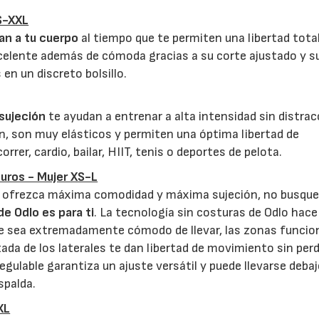
S-XXL
an a tu cuerpo
al tiempo que te permiten una libertad tota
elente además de cómoda gracias a su corte ajustado y su
en un discreto bolsillo.
 sujeción
te ayudan a entrenar a alta intensidad sin distrac
n, son muy elásticos y permiten una óptima libertad de
rer, cardio, bailar, HIIT, tenis o deportes de pelota.
uros - Mujer XS-L
ue ofrezca máxima comodidad y máxima sujeción, no busqu
e Odlo es para ti
. La tecnología sin costuras de Odlo hace
íble sea extremadamente cómodo de llevar, las zonas funcio
ada de los laterales te dan libertad de movimiento sin perd
egulable garantiza un ajuste versátil y puede llevarse deba
spalda.
XL