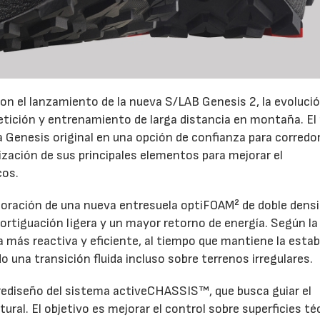
on el lanzamiento de la nueva S/LAB Genesis 2, la evoluci
petición y entrenamiento de larga distancia en montaña. El
la Genesis original en una opción de confianza para corredo
ización de sus principales elementos para mejorar el
cos.
rporación de una nueva entresuela optiFOAM² de doble densi
rtiguación ligera y un mayor retorno de energía. Según la
más reactiva y eficiente, al tiempo que mantiene la estab
 una transición fluida incluso sobre terrenos irregulares.
 rediseño del sistema activeCHASSIS™, que busca guiar el
tural. El objetivo es mejorar el control sobre superficies t