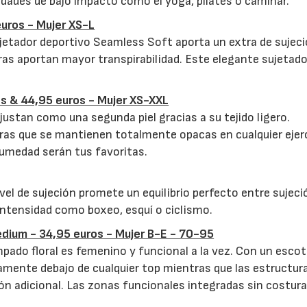
vidades de bajo impacto como el yoga, pilates o caminar.
uros - Mujer XS-L
sujetador deportivo Seamless Soft aporta un extra de sujeci
ras aportan mayor transpirabilidad. Este elegante sujetado
os & 44,95 euros - Mujer XS-XXL
ajustan como una segunda piel gracias a su tejido ligero.
ras que se mantienen totalmente opacas en cualquier ejerc
humedad serán tus favoritas.
vel de sujeción promete un equilibrio perfecto entre sujeci
ntensidad como boxeo, esquí o ciclismo.
dium - 34,95 euros - Mujer B-E - 70-95
pado floral es femenino y funcional a la vez. Con un escot
tamente debajo de cualquier top mientras que las estructur
ión adicional. Las zonas funcionales integradas sin costur