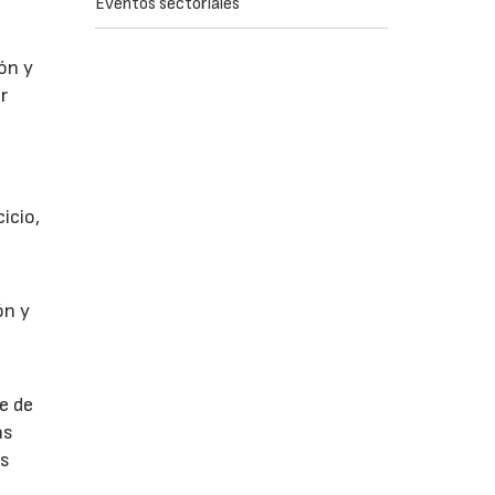
Eventos sectoriales
ón y
r
icio,
ón y
e de
as
as