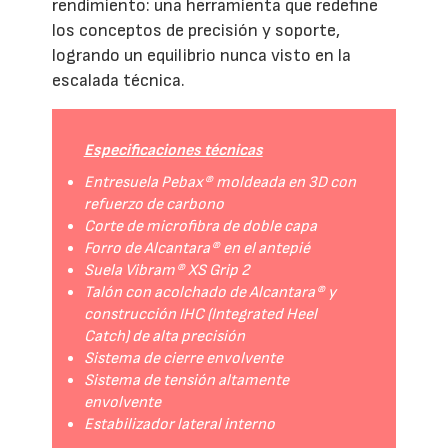
rendimiento: una herramienta que redefine
los conceptos de precisión y soporte,
logrando un equilibrio nunca visto en la
escalada técnica.
Especificaciones técnicas
Entresuela Pebax® moldeada en 3D con
refuerzo de carbono
Corte de microfibra de doble capa
Forro de Alcantara® en el antepié
Suela Vibram® XS Grip 2
Talón con acolchado de Alcantara® y
construcción IHC (Integrated Heel
Catch) de alta precisión
Sistema de cierre envolvente
Sistema de tensión altamente
envolvente
Estabilizador lateral interno