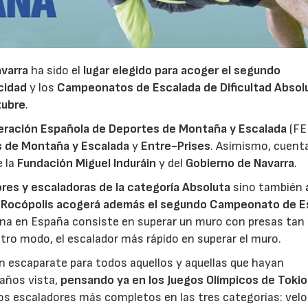
avarra
ha sido el
lugar elegido para acoger el segundo
cidad
y los
Campeonatos de Escalada de Dificultad Absol
tubre
.
eración Española de Deportes de Montaña y Escalada
(FE
s de Montaña y Escalada
y
Entre-Prises
. Asimismo, cuenta
e la
Fundación Miguel Induráin
y del
Gobierno de Navarra
.
ores y escaladoras de la categoría Absoluta
sino también
,
Rocópolis
acogerá además el segundo Campeonato de E
lina en España consiste en superar un muro con presas tan 
ro modo, el escalador más rápido en superar el muro.
n escaparate para todos aquellos y aquellas que hayan
años vista,
pensando ya en los Juegos Olímpicos de Toki
los escaladores más completos en las tres categorías: velo