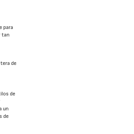
e para
r tan
ntera de
ilos de
y
a un
s de