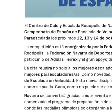
El
Centro de Ocio y Escalada Rocópolis de N
Campeonato de España de Escalada de Velo
Paraescalada
los próximos
12, 13 y 14 de oc
La competición está
coorganizada por la
Fed
Rocópolis
, la
Federación Navarra de Deporte
patrocinio de
Adidas Terrex
y el gran apoyo d
La cita reunirá
no solo
a los mejores escalad
mejores paraescaladores/as
. Como novedad
de Escalada en Velocidad
. Esta nueva discip
como se pueda. Gana, como no puede ser de ot
Navarra
se convertirá gracias a este evento e
comenzado el programa de preparación a dos 
donde las medallas olímpicas se otorgarán a 