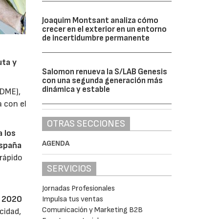
Joaquim Montsant analiza cómo
crecer en el exterior en un entorno
de incertidumbre permanente
uta y
Salomon renueva la S/LAB Genesis
con una segunda generación más
dinámica y estable
DME),
 con el
OTRAS SECCIONES
a los
AGENDA
spaña
rápido
SERVICIOS
Jornadas Profesionales
o 2020
Impulsa tus ventas
Comunicación y Marketing B2B
cidad,