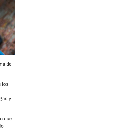
na de
 los
rgas y
ro que
lo