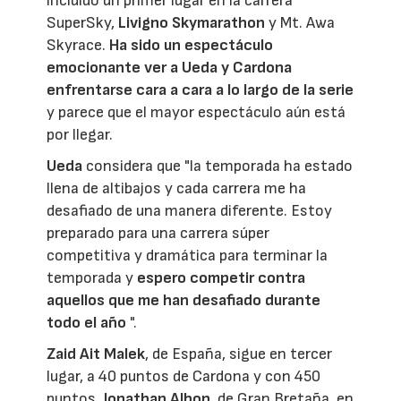
incluido un primer lugar en la carrera
SuperSky,
Livigno Skymarathon
y Mt. Awa
Skyrace.
Ha sido un espectáculo
emocionante ver a Ueda y Cardona
enfrentarse cara a cara a lo largo de la serie
y parece que el mayor espectáculo aún está
por llegar.
Ueda
considera que "la temporada ha estado
llena de altibajos y cada carrera me ha
desafiado de una manera diferente. Estoy
preparado para una carrera súper
competitiva y dramática para terminar la
temporada y
espero competir contra
aquellos que me han desafiado durante
todo el año
".
Zaid Ait Malek
, de España, sigue en tercer
lugar, a 40 puntos de Cardona y con 450
puntos,
Jonathan Albon
, de Gran Bretaña, en