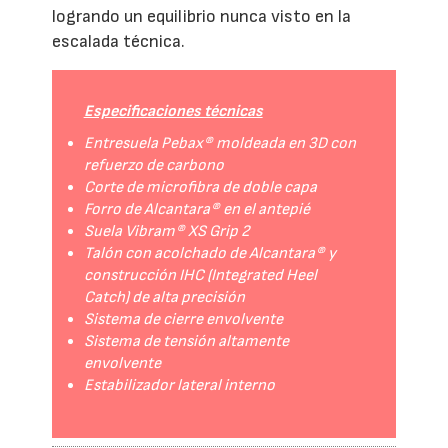
logrando un equilibrio nunca visto en la
escalada técnica.
Especificaciones técnicas
Entresuela Pebax® moldeada en 3D con
refuerzo de carbono
Corte de microfibra de doble capa
Forro de Alcantara® en el antepié
Suela Vibram® XS Grip 2
Talón con acolchado de Alcantara® y
construcción IHC (Integrated Heel
Catch) de alta precisión
Sistema de cierre envolvente
Sistema de tensión altamente
envolvente
Estabilizador lateral interno