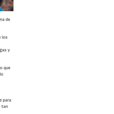
na de
 los
rgas y
ro que
lo
e para
r tan