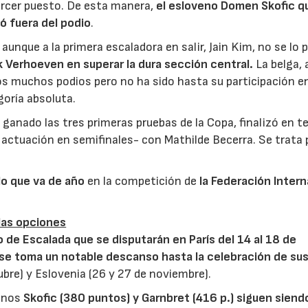
ercer puesto. De esta manera,
el esloveno Domen Skofic q
ó fuera del podio
.
nque a la primera escaladora en salir, Jain Kim, no se lo 
k Verhoeven en superar la dura sección central.
La belga, 
s muchos podios pero no ha sido hasta su participación e
goría absoluta.
a ganado las tres primeras pruebas de la Copa, finalizó en t
actuación en semifinales- con Mathilde Becerra. Se trata 
lo que va de año
en la competición de
la Federación Intern
 las opciones
e Escalada que se disputarán en París del 14 al 18 de
 se toma un notable descanso hasta la celebración de su
bre) y Eslovenia (26 y 27 de noviembre).
venos
Skofic (380 puntos) y Garnbret (416 p.) siguen siend