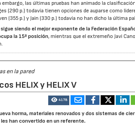
in embargo, las últimas pruebas han animado la clasificación
ges (290 p.) todavía tienen opciones de auparse como líder
n (355 p.) y Jain (330 p.) todavía no han dicho la última pa
) sigue siendo el mejor exponente de
la Federación Españ
ocupa la 15ª posición
, mientras que el extremeño Javi Cano 
n.
as en la pared
cos HELIX y HELIX V
4178
a nueva horma, materiales renovados y dos sistemas de cier
 les han convertido en un referente.