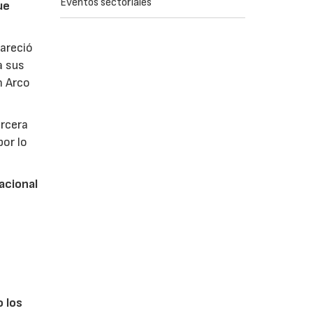
Eventos sectoriales
ue
pareció
a sus
n Arco
ercera
por lo
acional
s
o los