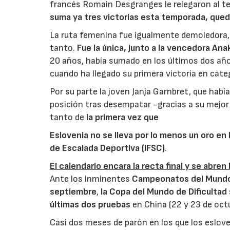
francés Romain Desgranges le relegaron al t
suma ya tres victorias esta temporada, qued
La ruta femenina fue igualmente demoledora, au
tanto.
Fue la única, junto a la vencedora Ana
20 años, había sumado en los últimos dos año
cuando ha llegado su primera victoria en cate
Por su parte la joven Janja Garnbret, que habí
posición tras desempatar -gracias a su mejor 
tanto de
la primera vez que
Eslovenia no se lleva por lo menos un oro en 
de Escalada Deportiva (IFSC)
.
El calendario encara la recta final y se abren
Ante los inminentes
Campeonatos del Mundo d
septiembre
,
la Copa del Mundo de Dificultad
últimas dos pruebas
en China (22 y 23 de octu
Casi dos meses de parón en los que los eslo