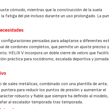
uste cómodo, mientras que la construcción de la suela
la fatiga del pie incluso durante un uso prolongado. La pu
necesidades
s configuraciones pensadas para adaptarse a diferentes est
nal de cordones completos, que permite un ajuste preciso 
sto; HELIX V incorpora un doble cierre de velcro que facilit
ción práctica para rocódromo, escalada deportiva y jornada
ivo
o de sales metálicas, combinado con una plantilla de ante,
 puntera para reducir los puntos de presión y aumentar el
rácter robusto y fiable que siempre ha definido al modelo,
añar al escalador temporada tras temporada.