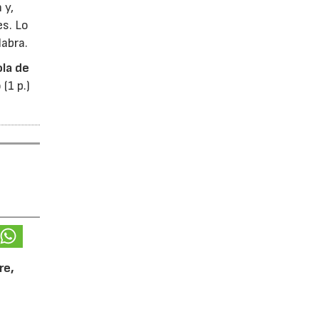
 y,
es. Lo
labra.
ola de
(1 p.)
re,