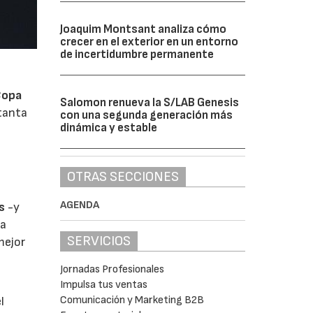
Joaquim Montsant analiza cómo
crecer en el exterior en un entorno
de incertidumbre permanente
Copa
Salomon renueva la S/LAB Genesis
 tanta
con una segunda generación más
dinámica y estable
OTRAS SECCIONES
AGENDA
s
-y
la
SERVICIOS
mejor
Jornadas Profesionales
Impulsa tus ventas
Comunicación y Marketing B2B
l