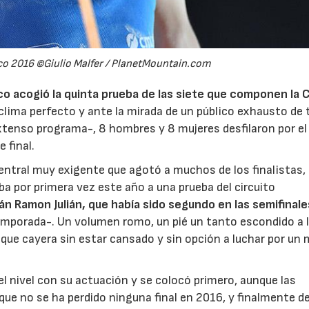
co 2016 ©Giulio Malfer / PlanetMountain.com
co acogió la quinta prueba de las siete que componen la 
 clima perfecto y ante la mirada de un público exhausto de
extenso programa-, 8 hombres y 8 mujeres desfilaron por el
 final.
entral muy exigente que agotó a muchos de los finalistas,
a por primera vez este año a una prueba del circuito
án Ramon Julián, que había sido segundo en las semifinale
emporada-. Un volumen romo, un pié un tanto escondido a 
n que cayera sin estar cansado y sin opción a luchar por un 
el nivel con su actuación y se colocó primero, aunque las
que no se ha perdido ninguna final en 2016, y finalmente de