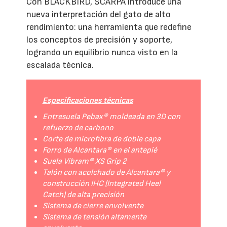
Con BLACKBIRD, SCARPA introduce una
nueva interpretación del gato de alto
rendimiento: una herramienta que redefine
los conceptos de precisión y soporte,
logrando un equilibrio nunca visto en la
escalada técnica.
Especificaciones técnicas
Entresuela Pebax® moldeada en 3D con
refuerzo de carbono
Corte de microfibra de doble capa
Forro de Alcantara® en el antepié
Suela Vibram® XS Grip 2
Talón con acolchado de Alcantara® y
construcción IHC (Integrated Heel
Catch) de alta precisión
Sistema de cierre envolvente
Sistema de tensión altamente