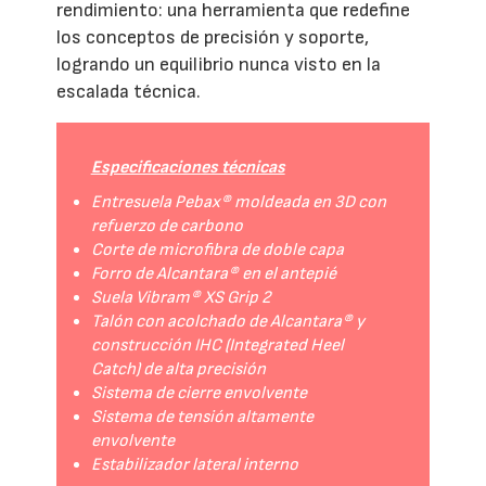
rendimiento: una herramienta que redefine
los conceptos de precisión y soporte,
logrando un equilibrio nunca visto en la
escalada técnica.
Especificaciones técnicas
Entresuela Pebax® moldeada en 3D con
refuerzo de carbono
Corte de microfibra de doble capa
Forro de Alcantara® en el antepié
Suela Vibram® XS Grip 2
Talón con acolchado de Alcantara® y
construcción IHC (Integrated Heel
Catch) de alta precisión
Sistema de cierre envolvente
Sistema de tensión altamente
envolvente
Estabilizador lateral interno