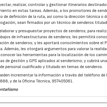
yectar, realizar, controlar y gestionar itinerarios destinados
miento en estas tareas. Además, a los promotores de send
io de definición de la ruta, así como la dirección técnica o 
logación, sean firmados por un técnico de senderos titulad
a elaborar y presupuestar proyectos de senderos; para realiz
trabajos de infraestructuras de senderos; les permitirá cono
ación de senderos; y les aportará conocimientos sobre el P
a. Además, les otorgará argumentos para valorar la realida
 conocer las herramientas para la localización de los cami
as de gestión y GPS aplicados al senderismo; y cubrirá un
de personal cualificado y titulado en temas de senderos.
ueden incrementar la información a través del teléfono de 
888, y de la Oficina Técnica, 957405061.
ontañismo