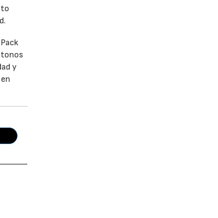
ato
d.
 Pack
e tonos
dad y
 en