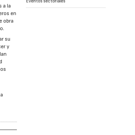
Eventos sectoriales
 a la
eros en
de obra
o.
ar su
cer y
lan
d
nos
a
la