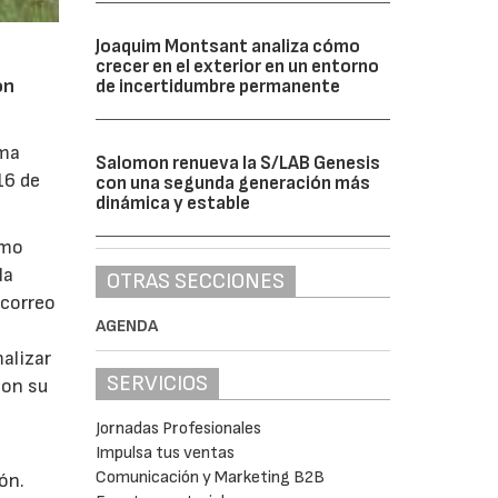
Joaquim Montsant analiza cómo
crecer en el exterior en un entorno
ón
de incertidumbre permanente
rma
Salomon renueva la S/LAB Genesis
16 de
con una segunda generación más
dinámica y estable
imo
la
OTRAS SECCIONES
 correo
AGENDA
malizar
SERVICIOS
con su
Jornadas Profesionales
Impulsa tus ventas
Comunicación y Marketing B2B
ón.