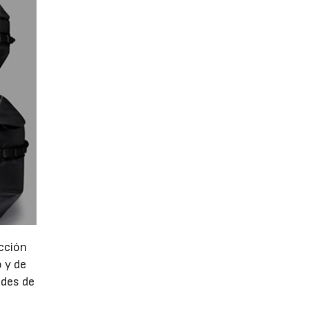
ección
 y de
ades de