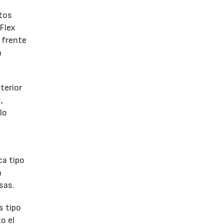
ntos
 Flex
 frente
a
terior
,
lo
ca tipo
a
sas.
s tipo
o el