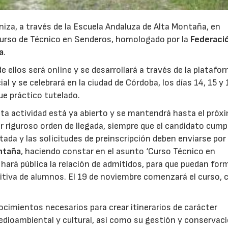
iza, a través de la Escuela Andaluza de Alta Montaña, en
curso de Técnico en Senderos, homologado por la
Federaci
a
.
e ellos será online y se desarrollará a través de la platafo
l y se celebrará en la ciudad de Córdoba, los días 14, 15 y 
ue práctico tutelado.
esta actividad está ya abierto y se mantendrá hasta el próx
r riguroso orden de llegada, siempre que el candidato cump
tada y las solicitudes de preinscripción deben enviarse por
ntaña
, haciendo constar en el asunto ‘Curso Técnico en
hará pública la relación de admitidos, para que puedan for
finitiva de alumnos. El 19 de noviembre comenzará el curso, 
ocimientos necesarios para crear itinerarios de carácter
edioambiental y cultural, así como su gestión y conservaci