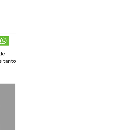
 de
te tanto