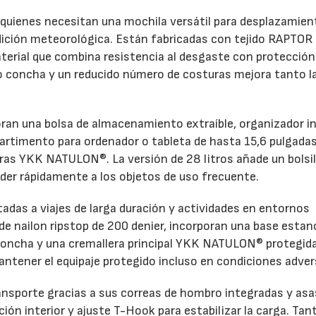
 quienes necesitan una mochila versátil para desplazamie
ndición meteorológica. Están fabricadas con tejido RAPTOR
material que combina resistencia al desgaste con protección
po concha y un reducido número de costuras mejora tanto l
oran una bolsa de almacenamiento extraíble, organizador in
partimento para ordenador o tableta de hasta 15,6 pulgadas
ras YKK NATULON®. La versión de 28 litros añade un bolsil
der rápidamente a los objetos de uso frecuente.
ntadas a viajes de larga duración y actividades en entornos
e nailon ripstop de 200 denier, incorporan una base estan
o concha y una cremallera principal YKK NATULON® protegid
antener el equipaje protegido incluso en condiciones adver
ansporte gracias a sus correas de hombro integradas y asa
ón interior y ajuste T-Hook para estabilizar la carga. Tant