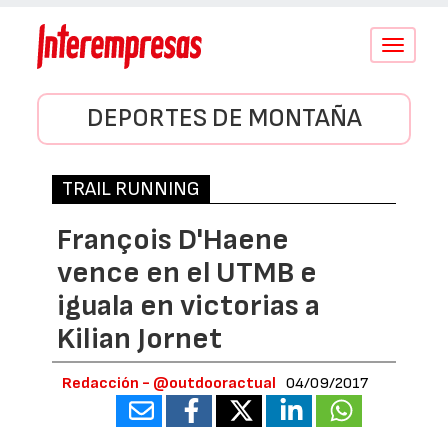
Conmutar
navegació
DEPORTES DE MONTAÑA
TRAIL RUNNING
François D'Haene
vence en el UTMB e
iguala en victorias a
Kilian Jornet
Redacción - @outdooractual
04/09/2017