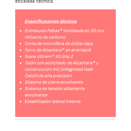
escalada técnica.
Especificaciones técnicas
Entresuela Pebax® moldeada en 3D con
refuerzo de carbono
Corte de microfibra de doble capa
Forro de Alcantara® en el antepié
Suela Vibram® XS Grip 2
Talón con acolchado de Alcantara® y
construcción IHC (Integrated Heel
Catch) de alta precisión
Sistema de cierre envolvente
Sistema de tensión altamente
envolvente
Estabilizador lateral interno