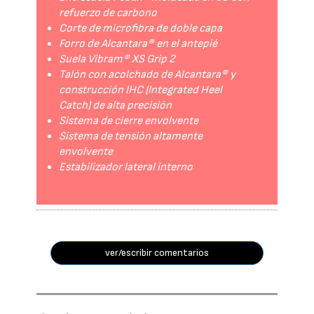
refuerzo de carbono
Corte de microfibra de doble capa
Forro de Alcantara® en el antepié
Suela Vibram® XS Grip 2
Talón con acolchado de Alcantara® y
construcción IHC (Integrated Heel
Catch) de alta precisión
Sistema de cierre envolvente
Sistema de tensión altamente
envolvente
Estabilizador lateral interno
ver/escribir comentarios