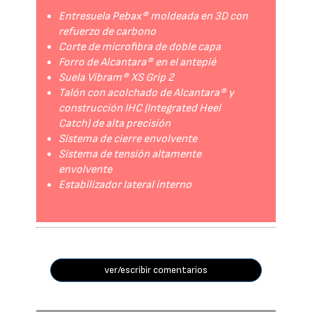
Entresuela Pebax® moldeada en 3D con
refuerzo de carbono
Corte de microfibra de doble capa
Forro de Alcantara® en el antepié
Suela Vibram® XS Grip 2
Talón con acolchado de Alcantara® y
construcción IHC (Integrated Heel
Catch) de alta precisión
Sistema de cierre envolvente
Sistema de tensión altamente
envolvente
Estabilizador lateral interno
ver/escribir comentarios