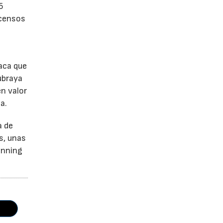
5
scensos
aca que
ubraya
en valor
a.
a de
s, unas
unning