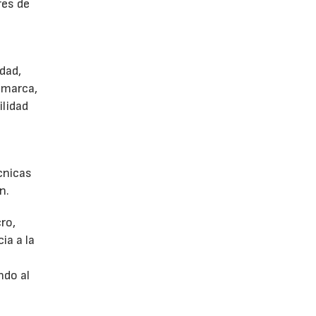
res de
dad,
 marca,
ilidad
écnicas
n.
ro,
ia a la
a
ndo al