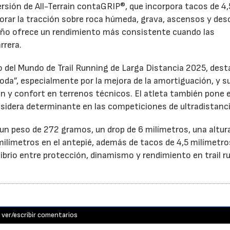
rsión de All-Terrain contaGRIP®, que incorpora tacos de 4,
orar la tracción sobre roca húmeda, grava, ascensos y de
eño ofrece un rendimiento más consistente cuando las
rrera.
del Mundo de Trail Running de Larga Distancia 2025, dest
oda”, especialmente por la mejora de la amortiguación, y s
ón y confort en terrenos técnicos. El atleta también pone 
nsidera determinante en las competiciones de ultradistanci
n peso de 272 gramos, un drop de 6 milímetros, una altur
milímetros en el antepié, además de tacos de 4,5 milímetro
librio entre protección, dinamismo y rendimiento en trail r
ver/escribir comentarios