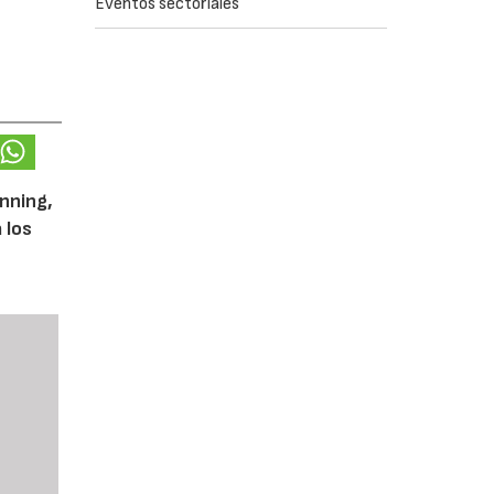
Eventos sectoriales
unning,
 los