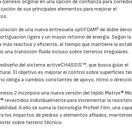
la Genesis original en una opción de confianza para corredo
ización de sus principales elementos para mejorar el
cos.
rporación de una nueva entresuela optiFOAM² de doble densi
rtiguación ligera y un mayor retorno de energía. Según la
más reactiva y eficiente, al tiempo que mantiene la estab
 una transición fluida incluso sobre terrenos irregulares.
 rediseño del sistema activeCHASSIS™, que busca guiar el
tural. El objetivo es mejorar el control sobre superficies t
eno obliga a cambios constantes de apoyo, ritmo o direcció
enesis 2 incorpora una nueva versión del tejido Matryx® Mic
r® revestidos individualmente para incrementar la resistenc
rabilidad. A ello se suma la tecnología Profeel Film, una cap
tra los impactos de piedras y elementos afilados, mantenie
orrer sobre terreno técnico.