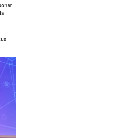
poner
la
sus