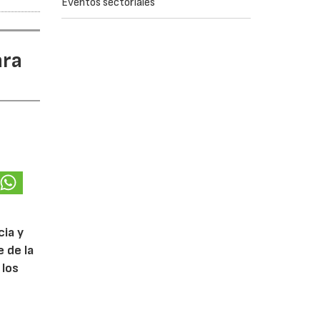
Eventos sectoriales
ara
cia y
 de la
 los