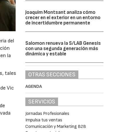
Joaquim Montsant analiza cómo
crecer en el exterior en un entorno
de incertidumbre permanente
ria del
Salomon renueva la S/LAB Genesis
ación
con una segunda generación más
dinámica y estable
 en la
s, tales
OTRAS SECCIONES
AGENDA
 de Vic
SERVICIOS
 de
ovada
Jornadas Profesionales
Impulsa tus ventas
Comunicación y Marketing B2B