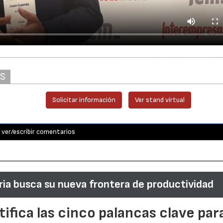
AS
Solicitar información
Ver stand virtual
ver/escribir comentarios
ria busca su nueva frontera de productividad
tifica las cinco palancas clave par