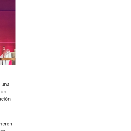
e una
ión
ación
e
eneren