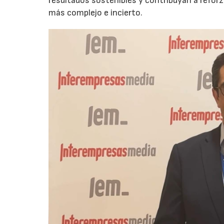
resultados sostenibles y contribuyan a reforz
más complejo e incierto.