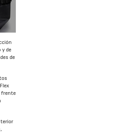
ección
 y de
ades de
ntos
 Flex
 frente
a
terior
,