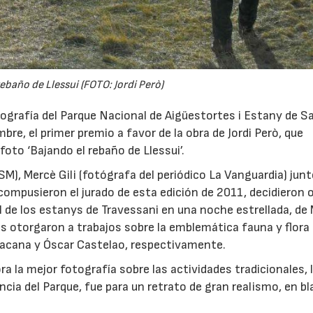
ebaño de Llessui (FOTO: Jordi Però)
otografía del Parque Nacional de Aigüestortes i Estany de S
bre, el primer premio a favor de la obra de Jordi Però, que
oto ‘Bajando el rebaño de Llessui’.
), Mercè Gili (fotógrafa del periódico La Vanguardia) junt
 compusieron el jurado de esta edición de 2011, decidieron 
 de los estanys de Travessani en una noche estrellada, de 
 los otorgaron a trabajos sobre la emblemática fauna y flora 
tacana y Óscar Castelao, respectivamente.
ora la mejor fotografía sobre las actividades tradicionales, 
ncia del Parque, fue para un retrato de gran realismo, en b