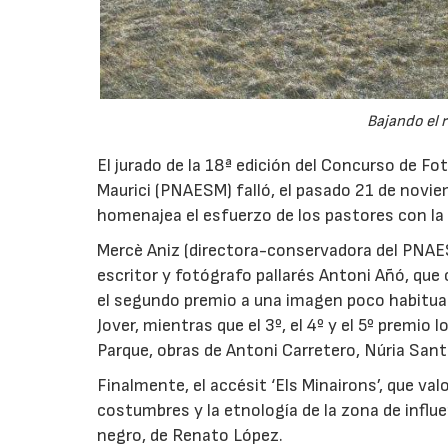
Bajando el r
El jurado de la 18ª edición del Concurso de F
Maurici (PNAESM) falló, el pasado 21 de noviem
homenajea el esfuerzo de los pastores con la f
Mercè Aniz (directora-conservadora del PNAESM
escritor y fotógrafo pallarés Antoni Añó, que
el segundo premio a una imagen poco habitual
Jover, mientras que el 3º, el 4º y el 5º premio
Parque, obras de Antoni Carretero, Núria San
Finalmente, el accésit ‘Els Minairons’, que val
costumbres y la etnología de la zona de influe
negro, de Renato López.