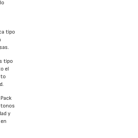
lo
ca tipo
a
sas.
s tipo
o el
ato
d.
 Pack
e tonos
dad y
 en