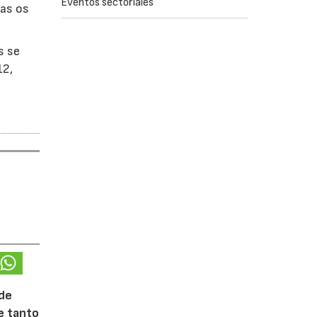
Eventos sectoriales
ras os
s se
12,
 de
te tanto