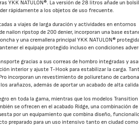
ras YKK NATULON®. La versión de 28 litros añade un bolsil
der rápidamente a los objetos de uso frecuente.
ntadas a viajes de larga duración y actividades en entornos
e nailon ripstop de 200 denier, incorporan una base estan
o concha y una cremallera principal YKK NATULON® protegid
antener el equipaje protegido incluso en condiciones adver
ansporte gracias a sus correas de hombro integradas y asa
ón interior y ajuste T-Hook para estabilizar la carga. Tant
Pro incorporan un revestimiento de poliuretano de carbon
y los arañazos, además de aportar un acabado de alta calida
negro en toda la gama, mientras que los modelos Transition
 también se ofrecen en el acabado Ridge, una combinación d
uesta por un equipamiento que combina diseño, funcionali
ucto preparado para un uso intensivo tanto en ciudad como