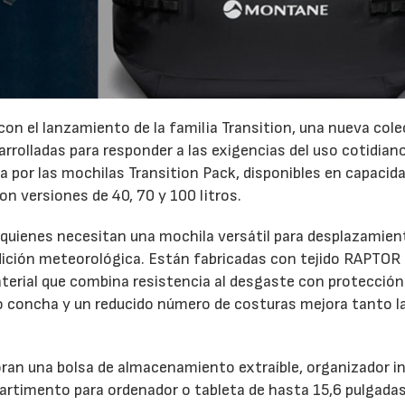
on el lanzamiento de la familia Transition, una nueva col
rrolladas para responder a las exigencias del uso cotidiano
 por las mochilas Transition Pack, disponibles en capacid
con versiones de 40, 70 y 100 litros.
 quienes necesitan una mochila versátil para desplazamie
ndición meteorológica. Están fabricadas con tejido RAPTOR
material que combina resistencia al desgaste con protección
po concha y un reducido número de costuras mejora tanto l
oran una bolsa de almacenamiento extraíble, organizador in
partimento para ordenador o tableta de hasta 15,6 pulgadas